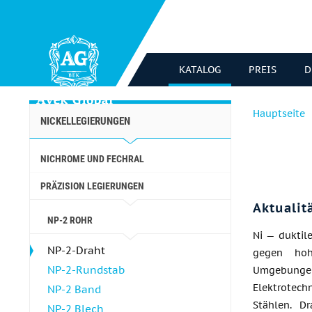
KATALOG
PREIS
D
Hauptseite
NICKELLEGIERUNGEN
NICHROME UND FECHRAL
PRÄZISION LEGIERUNGEN
Aktualit
NP-2 ROHR
Ni — duktil
NP-2-Draht
gegen hohe
NP-2-Rundstab
Umgebungen
Elektrotec
NP-2 Band
Stählen. D
NP-2 Blech