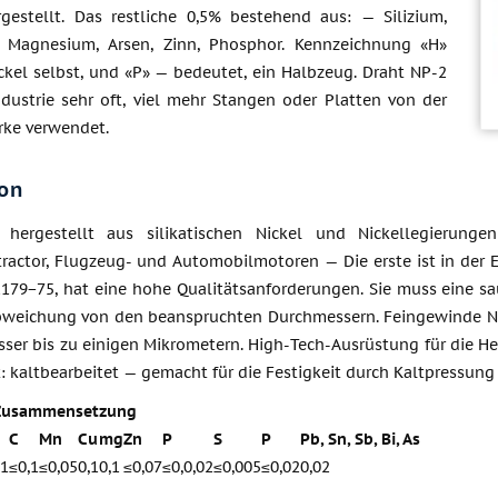
rgestellt. Das restliche 0,5% bestehend aus: — Silizium,
, Magnesium, Arsen, Zinn, Phosphor. Kennzeichnung «H»
ckel selbst, und «P» — bedeutet, ein Halbzeug. Draht NP-2
ndustrie sehr oft, viel mehr Stangen oder Platten von der
rke verwendet.
on
 hergestellt aus silikatischen Nickel und Nickellegierungen
tractor, Flugzeug- und Automobilmotoren — Die erste ist in der 
179−75, hat eine hohe Qualitätsanforderungen. Sie muss eine sa
bweichung von den beanspruchten Durchmessern. Feingewinde NP-
ser bis zu einigen Mikrometern. High-Tech-Ausrüstung für die Her
: kaltbearbeitet — gemacht für die Festigkeit durch Kaltpressun
Zusammensetzung
C
Mn
Cu
mg
Zn
P
S
P
Pb, Sn, Sb, Bi, As
,1
≤0,1
≤0,05
0,1
0,1
≤0,07
≤0,0,02
≤0,005
≤0,02
0,02