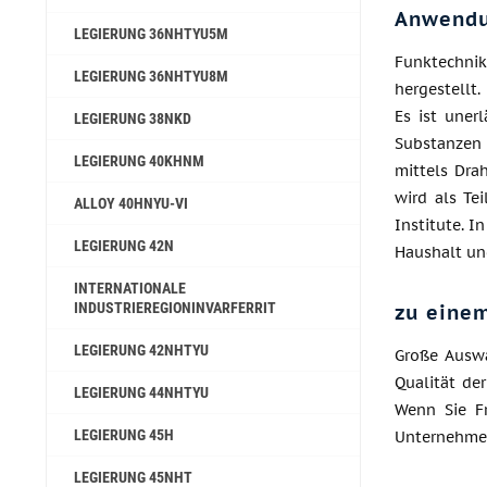
Anwend
LEGIERUNG 36NHTYU5M
Funktechnik
LEGIERUNG 36NHTYU8M
hergestellt
Es ist uner
LEGIERUNG 38NKD
Substanzen 
LEGIERUNG 40KHNM
mittels Dra
wird als Te
ALLOY 40HNYU-VI
Institute. I
LEGIERUNG 42N
Haushalt und
INTERNATIONALE
INDUSTRIEREGIONINVARFERRIT
zu einem
LEGIERUNG 42NHTYU
Große Auswa
Qualität de
LEGIERUNG 44NHTYU
Wenn Sie Fr
LEGIERUNG 45H
Unternehmen
LEGIERUNG 45NHT