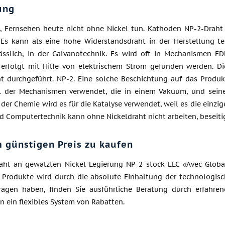
ung
, Fernsehen heute nicht ohne Nickel tun. Kathoden NP-2-Draht 
. Es kann als eine hohe Widerstandsdraht in der Herstellun
lässlich, in der Galvanotechnik. Es wird oft in Mechanismen E
erfolgt mit Hilfe von elektrischem Strom gefunden werden. Die
ht durchgeführt. NP-2. Eine solche Beschichtung auf das Pro
il der Mechanismen verwendet, die in einem Vakuum, und sei
n der Chemie wird es für die Katalyse verwendet, weil es die einzig
 Computertechnik kann ohne Nickeldraht nicht arbeiten, beseitig
 günstigen Preis zu kaufen
hl an gewalzten Nickel-Legierung NP-2 stock LLC «Avec Global»
r Produkte wird durch die absolute Einhaltung der technologisc
agen haben, finden Sie ausführliche Beratung durch erfahren
 ein flexibles System von Rabatten.