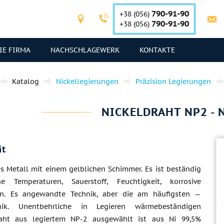
790-91-90
+38 (056)
790-91-90
+38 (056)
IE FIRMA
NACHSCHLAGEWERK
KONTAKTE
Katalog
Nickellegierungen
Präzision Legierungen
NICKELDRAHT NP2 - 
ät
es Metall mit einem gelblichen Schimmer. Es ist beständig
 Temperaturen, Sauerstoff, Feuchtigkeit, korrosive
. Es angewandte Technik, aber die am häufigsten —
hnik. Unentbehrliche in Legieren wärmebeständigen
raht aus legiertem NP-2 ausgewählt ist aus Ni 99,5%