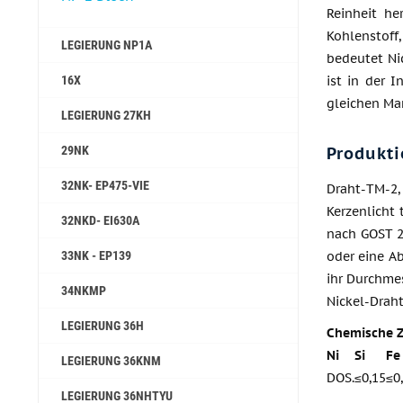
Reinheit he
Kohlenstoff
LEGIERUNG NP1A
bedeutet Ni
16X
ist in der I
gleichen Ma
LEGIERUNG 27KH
29NK
Produkti
32NK- EP475-VIE
Draht-TM-2,
Kerzenlicht 
32NKD- EI630A
nach GOST 2
33NK - EP139
oder eine A
ihr Durchmes
34NKMP
Nickel-Draht
LEGIERUNG 36H
Chemische 
Ni
Si
Fe
LEGIERUNG 36KNM
DOS.
≤0,15
≤0
LEGIERUNG 36NHTYU