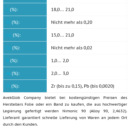
S
(%):
18,0… 21,0
Cr
(%):
Nicht mehr als 0,20
Cu
(%):
15,0… 21,0
Co
(%):
Nicht mehr als 0,02
B
(%):
1,0… 2,0
Al
(%):
2,0… 3,0
Ti
(%):
Zr (bis zu 0,15), Pb (bis 0,0020)
AvekGlob Company bietet bei kostengünstigen Preisen des
Herstellers Folie oder ein Band zu kaufen, die aus hochwertiger
Legierung gefertigt werden Nimonic 90 (Alloy 90, 2,4632).
Lieferant garantiert schnelle Lieferung von Waren an jedem Ort
durch den Kunden.