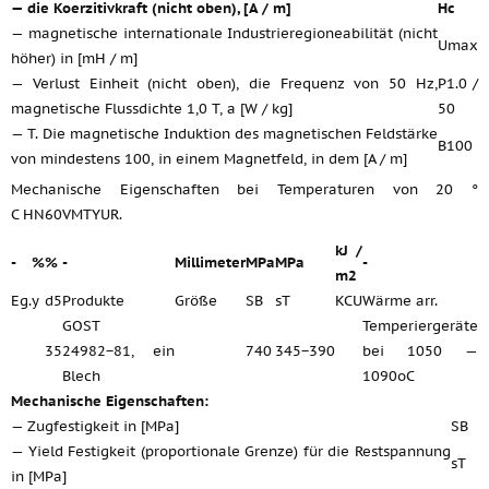
— die Koerzitivkraft (nicht oben), [A / m]
Hc
— magnetische internationale Industrieregioneabilität (nicht
Umax
höher) in [mH / m]
— Verlust Einheit (nicht oben), die Frequenz von 50 Hz,
P1.0 /
magnetische Flussdichte 1,0 T, a [W / kg]
50
— T. Die magnetische Induktion des magnetischen Feldstärke
B100
von mindestens 100, in einem Magnetfeld, in dem [A / m]
Mechanische Eigenschaften bei Temperaturen von 20 °
C HN60VMTYUR.
kJ /
-
%
%
-
Millimeter
MPa
MPa
-
m2
Eg.
y
d5
Produkte
Größe
SB
sT
KCU
Wärme arr.
GOST
Temperiergeräte
35
24982−81, ein
740
345−390
bei 1050 —
Blech
1090oC
Mechanische Eigenschaften:
— Zugfestigkeit in [MPa]
SB
— Yield Festigkeit (proportionale Grenze) für die Restspannung
sT
in [MPa]