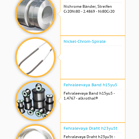
Nichrome Bänder, Streifen
Cr20Ni80 - 2.4869 - Ni80Cr20
Nickel-Chrom-Spirale
Fehraleevaya Band h15yu5
Fehraleevaya Band h15yu5 -
1.4767 - alkrothal®
Fehralevaya Draht h23yu5t
Fehralevaya Draht h23yu5t -