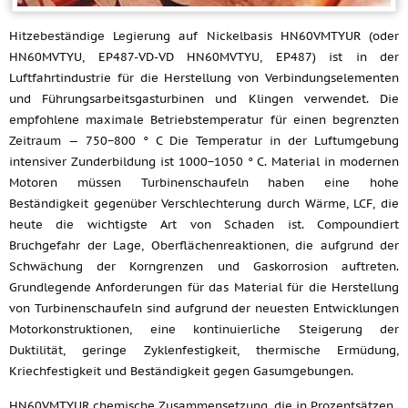
Hitzebeständige Legierung auf Nickelbasis HN60VMTYUR (oder
HN60MVTYU, EP487-VD-VD HN60MVTYU, EP487) ist in der
Luftfahrtindustrie für die Herstellung von Verbindungselementen
und Führungsarbeitsgasturbinen und Klingen verwendet. Die
empfohlene maximale Betriebstemperatur für einen begrenzten
Zeitraum — 750−800 ° C Die Temperatur in der Luftumgebung
intensiver Zunderbildung ist 1000−1050 ° C. Material in modernen
Motoren müssen Turbinenschaufeln haben eine hohe
Beständigkeit gegenüber Verschlechterung durch Wärme, LCF, die
heute die wichtigste Art von Schaden ist. Compoundiert
Bruchgefahr der Lage, Oberflächenreaktionen, die aufgrund der
Schwächung der Korngrenzen und Gaskorrosion auftreten.
Grundlegende Anforderungen für das Material für die Herstellung
von Turbinenschaufeln sind aufgrund der neuesten Entwicklungen
Motorkonstruktionen, eine kontinuierliche Steigerung der
Duktilität, geringe Zyklenfestigkeit, thermische Ermüdung,
Kriechfestigkeit und Beständigkeit gegen Gasumgebungen.
HN60VMTYUR chemische Zusammensetzung, die in Prozentsätzen.