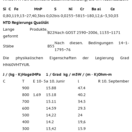
Si
C
Fe
Mn
P
S
Ni
Cr
Ba
al
Ce
0,8
0,1
19,13−27,4
0,3
bis 0,02
bis 0,02
55−58
15−18
0,1
2,6−3,5
0,03
NTD Regierungs Qualität
Lange Produkte,
B22
Nach GOST 2590−2006, 1133−1171
geformt
Nach diesen. Bedingungen 14−1-
Stäbe
B55
1795−76
Die physikalischen Eigenschaften der Legierung Grad
HN60VMTYUR.
J / (kg · K)
Hagel
MPa
1 / Grad
kg / m3
W / (m · K)
Ohm-m
C
T
E 10- 5
a 10. Juni
r
l
R 10. September
900
15.88
47.4
800
1.69
15.18
40.2
700
15.11
34.5
600
14.59
29.3
500
14,22
24
400
14.2
19,6
300
13,42
15.9