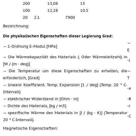
200
13,08
13
100
12,28
10.5
20
2.1
7900
Bezeichnung:
Die physikalischen Eigenschaften dieser Legierung Grad:
—
— 1-Ordnung E-Modul [MPa]
E
— Die Wärmekapazität des Materials (. Oder Wärmeleitzahl) in
-l
[W / (m · deg)]
— Die Temperatur um diese Eigenschaften zu erhalten, die
—
erforderlich, [Grad]
T
— lineare Koeffizient. Temp. Expansion [1 / deg] (Temp. 20 ° C-
-a
Intervall)
— elektrischer Widerstand in [Ohm · m]
-R
— Dichte des Materials, [kg / m3]
-r
— spezifische Wärme des Materials in [J / (kg · K)] (Temperatur
-C
20 ° C-Intervall).
Magnetische Eigenschaften: