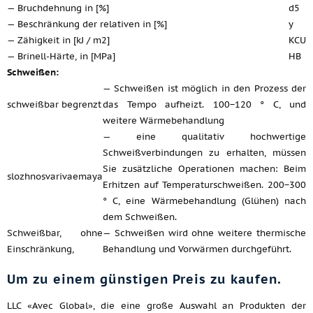
— Bruchdehnung in [%]
d5
— Beschränkung der relativen in [%]
y
— Zähigkeit in [kJ / m2]
KCU
— Brinell-Härte, in [MPa]
HB
Schweißen:
— Schweißen ist möglich in den Prozess der
schweißbar begrenzt
das Tempo aufheizt. 100−120 ° C, und
weitere Wärmebehandlung
— eine qualitativ hochwertige
Schweißverbindungen zu erhalten, müssen
Sie zusätzliche Operationen machen: Beim
slozhnosvarivaemaya
Erhitzen auf Temperaturschweißen. 200−300
° C, eine Wärmebehandlung (Glühen) nach
dem Schweißen.
Schweißbar, ohne
— Schweißen wird ohne weitere thermische
Einschränkung,
Behandlung und Vorwärmen durchgeführt.
Um zu einem günstigen Preis zu kaufen.
LLC «Avec Global», die eine große Auswahl an Produkten der