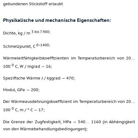
gebundenen Stickstoff erlaubt
Physikalische und mechanische Eigenschaften:
3 bis 7.900;
Dichte, kg / m
0−1400;
Schmelzpunkt, C
Wärmeleitfähigkeitskoeffizienten im Temperaturbereich von 20…
0
100
C, W / mgrad — 16;
Spezifische Wärme J / kggrad — 470;
Modul, GPa — 200;
Der Wärmeausdehnungskoeffizient im Temperaturbereich von 20…
0
100
C, m / ° C — 17;
Die Grenze der Zugfestigkeit, MPa — 540… 1160 (in Abhängigkeit
von den Wärmebehandlungsbedingungen);