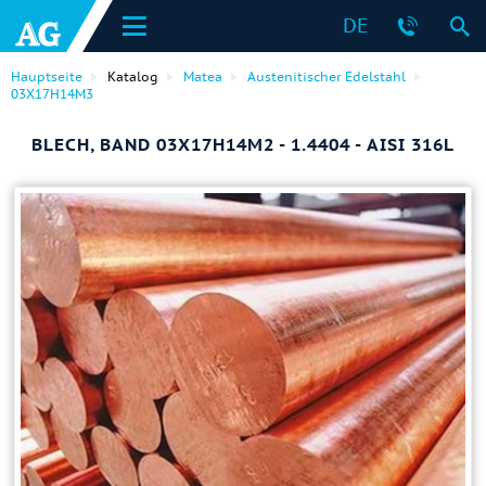
DE
Hauptseite
Katalog
Matea
Austenitischer Edelstahl
03Х17Н14М3
BLECH, BAND 03Х17Н14М2 - 1.4404 - AISI 316L