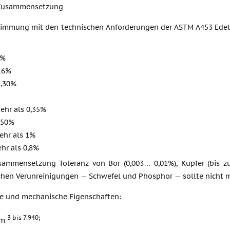
Zusammensetzung
timmung mit den technischen Anforderungen der ASTM A453 Edels
7%
16%
2,30%
ehr als 0,35%
,50%
ehr als 1%
hr als 0,8%
sammensetzung Toleranz von Bor (0,003… 0,01%), Kupfer (bis zu 
chen Verunreinigungen — Schwefel und Phosphor — sollte nicht m
he und mechanische Eigenschaften:
3 bis 7.940;
 m