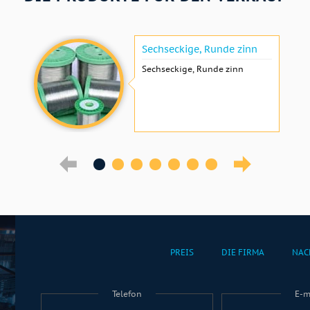
Sechseckige, Runde zinn
Sechseckige, Runde zinn
PREIS
DIE FIRMA
NAC
Telefon
E-m