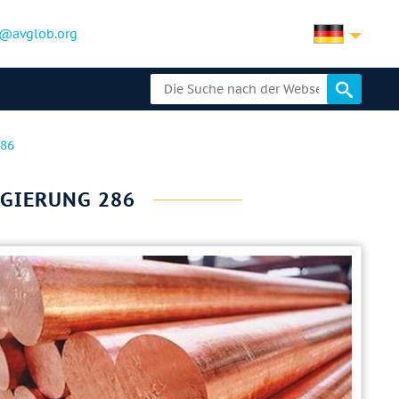
@avglob.org
286
EGIERUNG 286