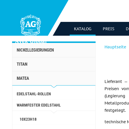
KATALOG
PREIS
D
Hauptseite
NICKELLEGIERUNGEN
TITAN
MATEA
Lieferant 
Preisen vo
EDELSTAHL-ROLLEN
(Legierun
Metallprod
WARMFESTER EDELSTAHL
festgelegt.
10Х23Н18
technische 