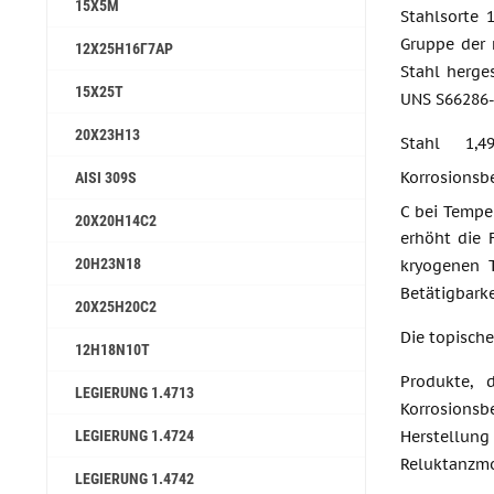
15Х5М
Stahlsorte 
Gruppe der 
12Х25Н16Г7АР
Stahl herge
15Х25Т
UNS S66286-
20Х23Н13
Stahl 1,
Korrosionsb
AISI 309S
C bei Tempe
20Х20Н14С2
erhöht die 
20H23N18
kryogenen T
Betätigbark
20Х25Н20С2
Die topisc
12H18N10T
Produkte, 
LEGIERUNG 1.4713
Korrosionsb
LEGIERUNG 1.4724
Herstellu
Reluktanzmot
LEGIERUNG 1.4742