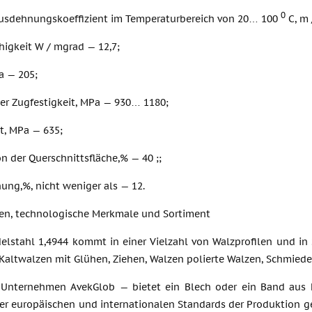
0
sdehnungskoeffizient im Temperaturbereich von 20… 100
C, m 
higkeit W / mgrad — 12,7;
a — 205;
der Zugfestigkeit, MPa — 930… 1180;
t, MPa — 635;
n der Querschnittsfläche,% — 40 ;;
ung,%, nicht weniger als — 12.
n, technologische Merkmale und Sortiment
Edelstahl 1,4944 kommt in einer Vielzahl von Walzprofilen und 
Kaltwalzen mit Glühen, Ziehen, Walzen polierte Walzen, Schmiede
 Unternehmen AvekGlob — bietet ein Blech oder ein Band aus Ed
er europäischen und internationalen Standards der Produktion g