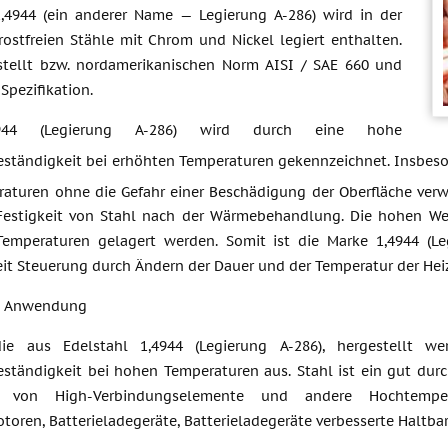
1,4944 (ein anderer Name — Legierung A-286) wird in der
rostfreien Stähle mit Chrom und Nickel legiert enthalten.
stellt bzw. nordamerikanischen Norm AISI / SAE 660 und
Spezifikation.
4944 (Legierung A-286) wird durch eine hohe
eständigkeit bei erhöhten Temperaturen gekennzeichnet. Insbeso
raturen ohne die Gefahr einer Beschädigung der Oberfläche ver
Festigkeit von Stahl nach der Wärmebehandlung. Die hohen We
emperaturen gelagert werden. Somit ist die Marke 1,4944 (Leg
eit Steuerung durch Ändern der Dauer und der Temperatur der Hei
he Anwendung
die aus Edelstahl 1,4944 (Legierung A-286), hergestellt 
eständigkeit bei hohen Temperaturen aus. Stahl ist ein gut du
ng von High-Verbindungselemente und andere Hochtempe
oren, Batterieladegeräte, Batterieladegeräte verbesserte Haltba