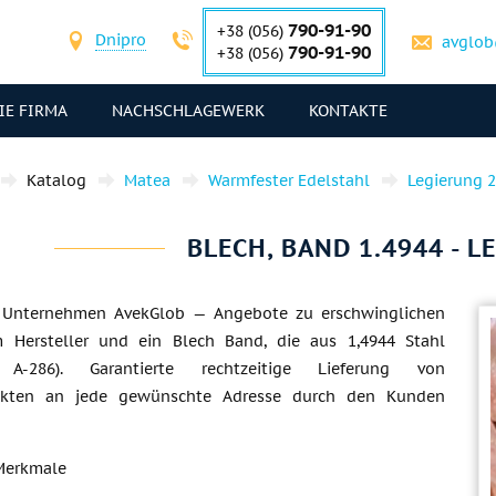
790-91-90
+38 (056)
Dnipro
avglob
790-91-90
+38 (056)
IE FIRMA
NACHSCHLAGEWERK
KONTAKTE
Katalog
Matea
Warmfester Edelstahl
Legierung 
BLECH, BAND 1.4944 - L
— Unternehmen AvekGlob — Angebote zu erschwinglichen
m Hersteller und ein Blech Band, die aus 1,4944 Stahl
g A-286). Garantierte rechtzeitige Lieferung von
ukten an jede gewünschte Adresse durch den Kunden
Merkmale