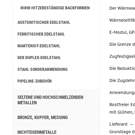
Der Wärmeau
ROHR HITZEBESTÄNDIGE BACKFORMEN
Wärmeleitfä
AUSTENITISCHER EDELSTAHL
E-Modul, GP
FERRITISCHER EDELSTAHL
Die Grenze 
MARTENSIT-EDELSTAHL
Zugfestigkei
DER DUPLEX-EDELSTAHL
Die Reduktio
STAHL SONDERANWENDUNG
Die Zugdehn
PIPELINE-ZUBEHÖR
Anwendunge
SELTENE UND HOCHSCHMELZENDEN
METALLEN
Rostfreier 
mit Glühen, 
BRONZE, KUPFER, MESSING
Lieferant —
Grundlage d
NICHTEISENMETALLE