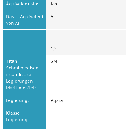
Äquivalent Mo:
Mo
Das Äquivalent
V
Von Al:
---
1,5
Titan
3M
Schmiedeeisen
inländische
Legierungen
Maritime Ziel:
Legierung:
Alpha
Klasse-
---
Legierung: