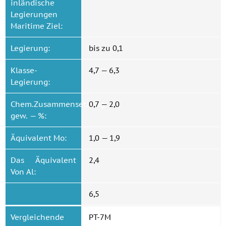
inländische
Legierungen
Maritime Ziel:
Legierung:
bis zu 0,1
Klasse-
4,7 — 6,3
Legierung:
Chem.Zusammensetzung
0,7 — 2,0
gew. — %:
Äquivalent Mo:
1,0 — 1,9
Das Äquivalent
2,4
Von Al:
6,5
Vergleichende
PT-7M