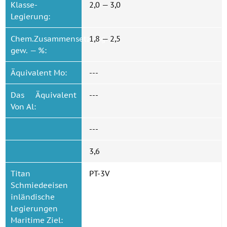
Klasse-
2,0 — 3,0
Legierung:
Chem.Zusammensetzung
1,8 — 2,5
gew. — %:
Äquivalent Mo:
---
Das Äquivalent
---
Von Al:
---
3,6
Titan
PT-3V
Schmiedeeisen
inländische
Legierungen
Maritime Ziel: