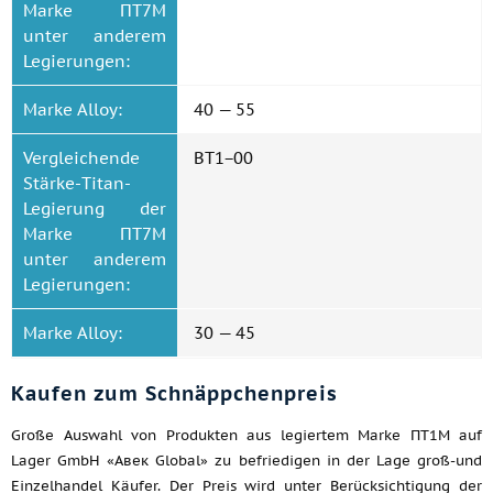
Marke ПТ7М
unter anderem
Legierungen:
Marke Alloy:
40 — 55
Vergleichende
BT1−00
Stärke-Titan-
Legierung der
Marke ПТ7М
unter anderem
Legierungen:
Marke Alloy:
30 — 45
Kaufen zum Schnäppchenpreis
Große Auswahl von Produkten aus legiertem Marke ПТ1М auf
Lager GmbH «Авек Global» zu befriedigen in der Lage groß-und
Einzelhandel Käufer. Der Preis wird unter Berücksichtigung der