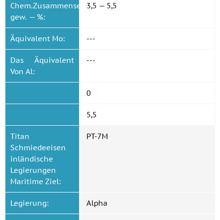
Chem.Zusammensetzung
3,5 — 5,5
gew. — %:
Äquivalent Mo:
---
Das Äquivalent
---
Von Al:
0
5,5
Titan
PT-7M
Schmiedeeisen
inländische
Legierungen
Maritime Ziel:
Legierung:
Alpha