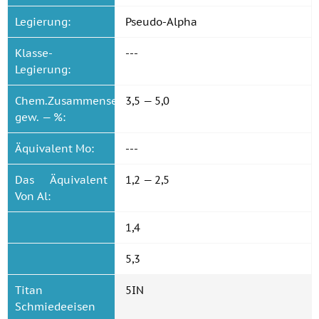
Legierung:
Pseudo-Alpha
Klasse-
---
Legierung:
Chem.Zusammensetzung
3,5 — 5,0
gew. — %:
Äquivalent Mo:
---
Das Äquivalent
1,2 — 2,5
Von Al:
1,4
5,3
Titan
5IN
Schmiedeeisen