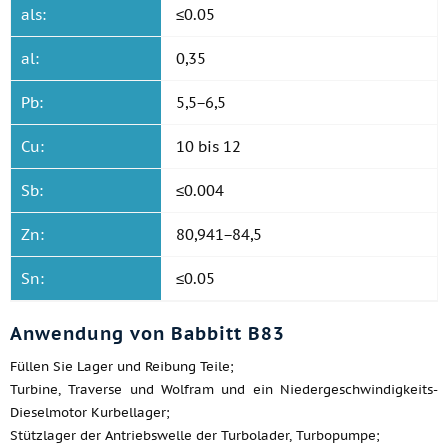
als:
≤0.05
al:
0,35
Pb:
5,5−6,5
Cu:
10 bis 12
Sb:
≤0.004
Zn:
80,941−84,5
Sn:
≤0.05
Anwendung von Babbitt B83
Füllen Sie Lager und Reibung Teile;
Turbine, Traverse und Wolfram und ein Niedergeschwindigkeits-
Dieselmotor Kurbellager;
Stützlager der Antriebswelle der Turbolader, Turbopumpe;