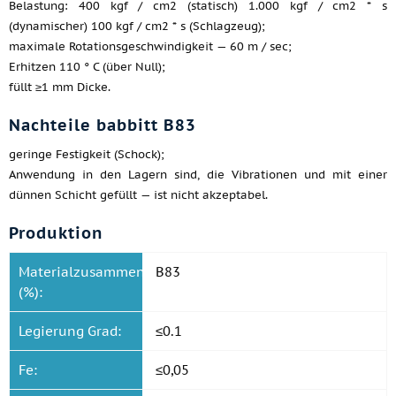
Belastung: 400 kgf / cm2 (statisch) 1.000 kgf / cm2 * s
(dynamischer) 100 kgf / cm2 * s (Schlagzeug);
maximale Rotationsgeschwindigkeit — 60 m / sec;
Erhitzen 110 ° C (über Null);
füllt ≥1 mm Dicke.
Nachteile babbitt B83
geringe Festigkeit (Schock);
Anwendung in den Lagern sind, die Vibrationen und mit einer
dünnen Schicht gefüllt — ist nicht akzeptabel.
Produktion
Materialzusammensetzung
B83
(%):
Legierung Grad:
≤0.1
Fe:
≤0,05