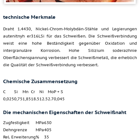
technische Merkmale
Draht 1.4430, Nickel-Chrom-Molybdän-Stähle und Legierungen
autenitnyh er316LSi für das Schweißen. Die Schweißverbindung
weist eine hohe Beständigkeit gegenüber Oxidation und
intergranuläre Korrosion. Hohe Silizium soderazhnie
Oberflächenspannung verbessert die Schweißmetall, die erheblich
die Qualität der Schweißverbindung verbessert.
Chemische Zusammensetzung
C
Si
Mn
Cr
Ni
Mo
P + S
0,025
0,75
1,85
18.5
12.5
2.7
0,045
Die mechanischen Eigenschaften der Schweißnaht
Zugfestigkeit
MPa
630
Dehngrenze
MPa
405
Rel. Erweiterung
%
35