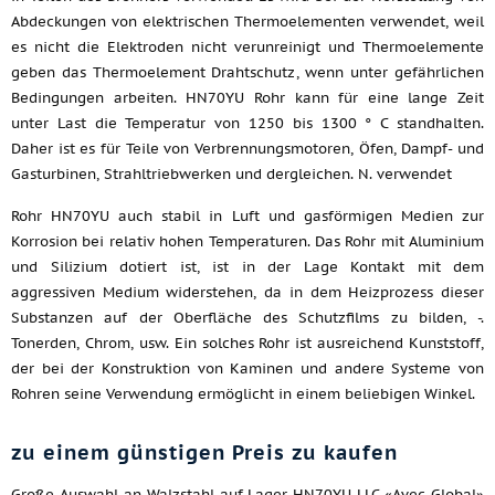
Abdeckungen von elektrischen Thermoelementen verwendet, weil
es nicht die Elektroden nicht verunreinigt und Thermoelemente
geben das Thermoelement Drahtschutz, wenn unter gefährlichen
Bedingungen arbeiten. HN70YU Rohr kann für eine lange Zeit
unter Last die Temperatur von 1250 bis 1300 ° C standhalten.
Daher ist es für Teile von Verbrennungsmotoren, Öfen, Dampf- und
Gasturbinen, Strahltriebwerken und dergleichen. N. verwendet
Rohr HN70YU auch stabil in Luft und gasförmigen Medien zur
Korrosion bei relativ hohen Temperaturen. Das Rohr mit Aluminium
und Silizium dotiert ist, ist in der Lage Kontakt mit dem
aggressiven Medium widerstehen, da in dem Heizprozess dieser
Substanzen auf der Oberfläche des Schutzfilms zu bilden, -.
Tonerden, Chrom, usw. Ein solches Rohr ist ausreichend Kunststoff,
der bei der Konstruktion von Kaminen und andere Systeme von
Rohren seine Verwendung ermöglicht in einem beliebigen Winkel.
zu einem günstigen Preis zu kaufen
Große Auswahl an Walzstahl auf Lager HN70YU LLC «Avec Global»