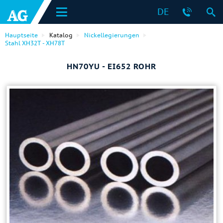
DE
Hauptseite
Katalog
Nickellegierungen
Stahl ХН32Т - ХН78Т
HN70YU - EI652 ROHR