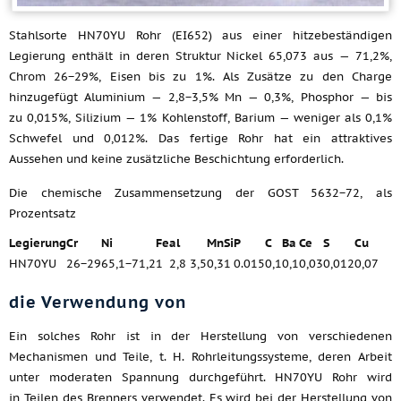
Stahlsorte HN70YU Rohr (EI652) aus einer hitzebeständigen
Legierung enthält in deren Struktur Nickel 65,073 aus — 71,2%,
Chrom 26−29%, Eisen bis zu 1%. Als Zusätze zu den Charge
hinzugefügt Aluminium — 2,8−3,5% Mn — 0,3%, Phosphor — bis
zu 0,015%, Silizium — 1% Kohlenstoff, Barium — weniger als 0,1%
Schwefel und 0,012%. Das fertige Rohr hat ein attraktives
Aussehen und keine zusätzliche Beschichtung erforderlich.
Die chemische Zusammensetzung der GOST 5632−72, als
Prozentsatz
Legierung
Cr
Ni
Fe
al
Mn
Si
P
C
Ba
Ce
S
Cu
HN70YU
26−29
65,1−71,2
1
2,8 3,5
0,3
1
0.015
0,1
0,1
0,03
0,012
0,07
die Verwendung von
Ein solches Rohr ist in der Herstellung von verschiedenen
Mechanismen und Teile, t. H. Rohrleitungssysteme, deren Arbeit
unter moderaten Spannung durchgeführt. HN70YU Rohr wird
in Teilen des Brenners verwendet. Es wird bei der Herstellung von