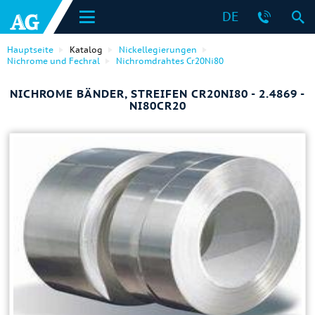
DE
Hauptseite
Katalog
Nickellegierungen
Nichrome und Fechral
Nichromdrahtes Cr20Ni80
NICHROME BÄNDER, STREIFEN CR20NI80 - 2.4869 -
NI80CR20