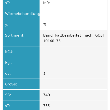
sT:
MPa
Wärmebehandlung.:
-
y:
%
Sortiment:
Band kaltbearbeitet nach GOST
10160−75
KCU:
Eg.:
d5:
3
Größe:
SB:
740
sT:
735