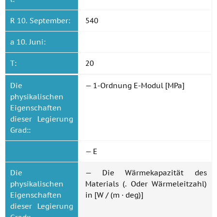
R 10. September:
540
a 10. Juni:
T:
20
Die
— 1-Ordnung E-Modul [MPa]
physikalischen
Eigenschaften
dieser Legierung
Grad::
— E
Die
— Die Wärmekapazität des
physikalischen
Materials (. Oder Wärmeleitzahl)
Eigenschaften
in [W / (m · deg)]
dieser Legierung