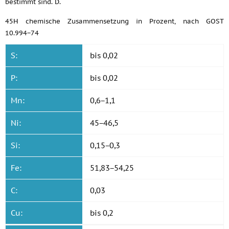
bestimmt sind. D.
45H chemische Zusammensetzung in Prozent, nach GOST
10.994−74
S:
bis 0,02
P:
bis 0,02
Mn:
0,6−1,1
Ni:
45−46,5
Si:
0,15−0,3
Fe:
51,83−54,25
C:
0,03
Cu:
bis 0,2