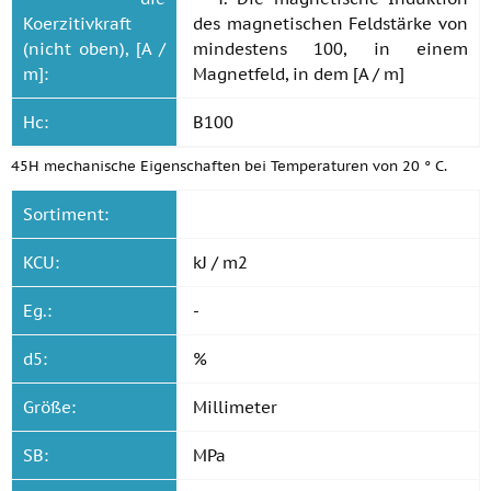
Koerzitivkraft
des magnetischen Feldstärke von
(nicht oben), [A /
mindestens 100, in einem
m]:
Magnetfeld, in dem [A / m]
Hc:
B100
45H mechanische Eigenschaften bei Temperaturen von 20 ° C.
Sortiment:
KCU:
kJ / m2
Eg.:
-
d5:
%
Größe:
Millimeter
SB:
MPa