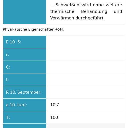
— Schweißen wird ohne weitere
thermische Behandlung und
Vorwärmen durchgeführt.
Physikalische Eigenschaften 45H.
E 10- 5:
r:
C:
l:
R 10. September:
a 10. Juni:
10.7
T:
100