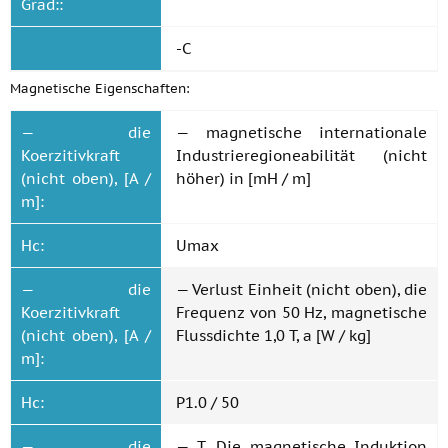
Grad::
-C
Magnetische Eigenschaften:
— die
— magnetische internationale
Koerzitivkraft
Industrieregioneabilität (nicht
(nicht oben), [A /
höher) in [mH / m]
m]:
Hc:
Umax
— die
— Verlust Einheit (nicht oben), die
Koerzitivkraft
Frequenz von 50 Hz, magnetische
(nicht oben), [A /
Flussdichte 1,0 T, a [W / kg]
m]:
Hc:
P1.0 / 50
— die
— T. Die magnetische Induktion