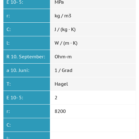
E 10- 5:
MPa
r:
kg / m3
C:
J / (kg · K)
l:
W / (m · K)
R 10. September:
Ohm-m
a 10. Juni:
1 / Grad
T:
Hagel
E 10- 5:
2
r:
8200
C:
l: