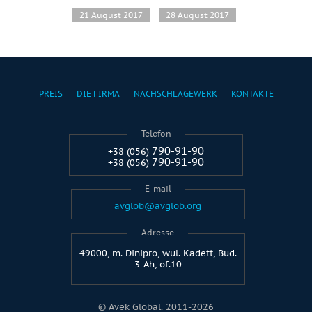
21 August 2017
28 August 2017
PREIS
DIE FIRMA
NACHSCHLAGEWERK
KONTAKTE
Telefon
790-91-90
+38 (056)
790-91-90
+38 (056)
E-mail
avglob@avglob.org
Adresse
49000, m. Dinipro, wul. Kadett, Bud.
3-Ah, of.10
© Avek Global. 2011-2026