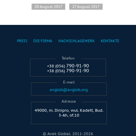
20 August 2017
27 August 2017
PREIS
DIE FIRMA
NACHSCHLAGEWERK
KONTAKTE
Telefon
790-91-90
+38 (056)
790-91-90
+38 (056)
E-mail
avglob@avglob.org
Adresse
49000, m. Dinipro, wul. Kadett, Bud.
3-Ah, of.10
© Avek Global. 2011-2026