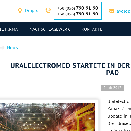
790-91-90
+38 (056)
Dnipro
avglob
790-91-90
+38 (056)
IE FIRMA
NACHSCHLAGEWERK
KONTAKTE
News
URALELECTROMED STARTETE IN DE
PAD
2 Juli 2017
Uralelect
Kapazitäte
Update in 
Die Umset
steigend