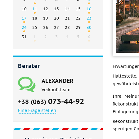
10
11
12
13
14
15
16
17
18
19
20
21
22
23
24
25
26
27
28
29
30
31
1
2
3
4
5
6
Berater
Erwartungen
Haltestelle
ALEXANDER
gewährleist
Verkaufsteam
Ihre Meinu
073-44-92
+38 (063)
Rekonstrukt
Eine Frage stellen
Einlagerun
Rekonstrukt
sperrigen C