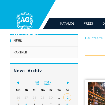
KATALOG
PREIS
D
Hauptseite
NEWS
PARTNER
News-Archiv
Jul
2017
Mo
Di
Mi
Do
Fr
Sa
So
26
27
28
29
30
1
2
3
4
5
6
7
8
9