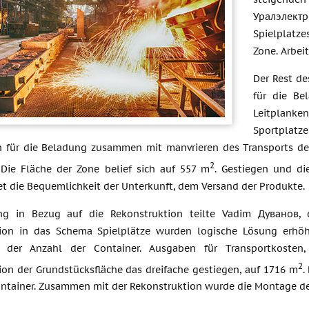
Уралэлектр
Spielplatz
Zone. Arbei
Der Rest des
für die Be
Leitplanken
Sportplatz
 für die Beladung zusammen mit manvrieren des Transports der 
2
. Die Fläche der Zone belief sich auf 557 m
. Gestiegen und di
et die Bequemlichkeit der Unterkunft, dem Versand der Produkte.
ng in Bezug auf die Rekonstruktion teilte Vadim Дуванов, 
ion in das Schema Spielplätze wurden logische Lösung erhöht 
g der Anzahl der Container. Ausgaben für Transportkosten,
2
ion der Grundstücksfläche das dreifache gestiegen, auf 1716 m
.
ontainer. Zusammen mit der Rekonstruktion wurde die Montage des