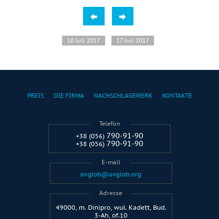
10 Juli 2017
17 Juli 2017
PREIS
DIE FIRMA
NACHSCHLAGEWERK
KONTAKTE
Telefon
790-91-90
+38 (056)
790-91-90
+38 (056)
E-mail
avglob@avglob.org
Adresse
49000, m. Dinipro, wul. Kadett, Bud.
3-Ah, of.10