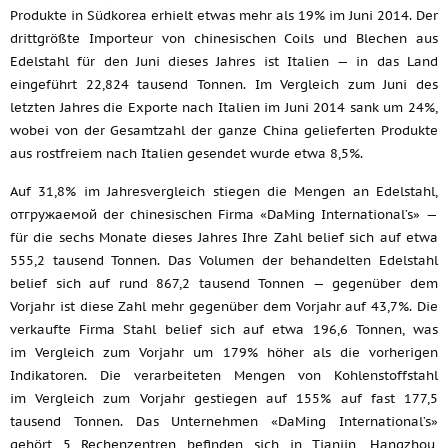
Produkte in Südkorea erhielt etwas mehr als 19% im Juni 2014. Der
drittgrößte Importeur von chinesischen Coils und Blechen aus
Edelstahl für den Juni dieses Jahres ist Italien — in das Land
eingeführt 22,824 tausend Tonnen. Im Vergleich zum Juni des
letzten Jahres die Exporte nach Italien im Juni 2014 sank um 24%,
wobei von der Gesamtzahl der ganze China gelieferten Produkte
aus rostfreiem nach Italien gesendet wurde etwa 8,5%.
Auf 31,8% im Jahresvergleich stiegen die Mengen an Edelstahl,
отгружаемой der chinesischen Firma «DaMing International’s» —
für die sechs Monate dieses Jahres Ihre Zahl belief sich auf etwa
555,2 tausend Tonnen. Das Volumen der behandelten Edelstahl
belief sich auf rund 867,2 tausend Tonnen — gegenüber dem
Vorjahr ist diese Zahl mehr gegenüber dem Vorjahr auf 43,7%. Die
verkaufte Firma Stahl belief sich auf etwa 196,6 Tonnen, was
im Vergleich zum Vorjahr um 179% höher als die vorherigen
Indikatoren. Die verarbeiteten Mengen von Kohlenstoffstahl
im Vergleich zum Vorjahr gestiegen auf 155% auf fast 177,5
tausend Tonnen. Das Unternehmen «DaMing International’s»
gehört 5 Rechenzentren befinden sich in Tianjin, Hangzhou,