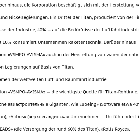
ber hinaus, die Korporation beschäftigt sich mit der Herstellung
nd Nickellegierungen. Ein Drittel der Titan, produziert von der Fi
sse der Industrie, 40% — auf die Bedürfnisse der Luftfahrtindustri
 10% konsumiert Unternehmen Raketentechnik. Darüber hinaus
tion «VSMPO-AVISMA» auch in der Herstellung von waren der nati
n Legierungen auf Basis von Titan.
hemen der weltweiten Luft-und Raumfahrtindustrie
ion «VSMPO-AVISMA» — die wichtigste Quelle für Titan-Rohlinge. 
lche авиастроительные Giganten, wie «Boeing» (Software etwa 4
an), «Airbus» (верхнесалдинская Unternehmen — Ihr führender Lie
ADS» (die Versorgung der rund 60% des Titan), «Rolls Royce»,