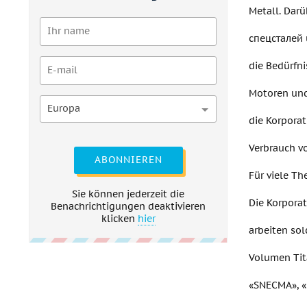
Metall. Darü
спецсталей u
die Bedürfni
Motoren und
Europa
die Korpora
Verbrauch vo
ABONNIEREN
Für viele T
Sie können jederzeit die
Die Korporat
Benachrichtigungen deaktivieren
klicken
hier
arbeiten so
Volumen Tit
«SNECMA», «E