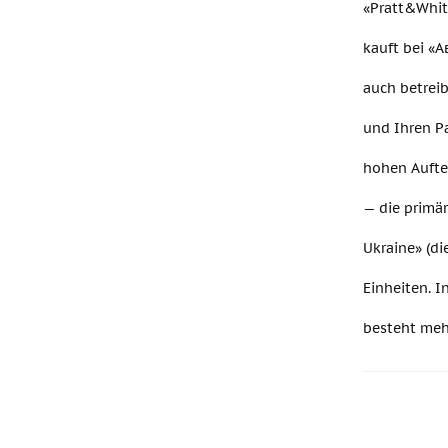
«Pratt&Whit
kauft bei «А
auch betrei
und Ihren P
hohen Aufte
— die primä
Ukraine» (d
Einheiten. I
besteht mehr