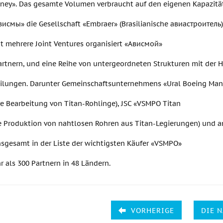
ney». Das gesamte Volumen verbraucht auf den eigenen Kapazitä
висмы» die Gesellschaft «Embraer» (Brasilianische авиастроитель
bt mehrere Joint Ventures organisiert «Ависмой»
artnern, und eine Reihe von untergeordneten Strukturen mit der 
ilungen. Darunter Gemeinschaftsunternehmens «Ural Boeing Man
re Bearbeitung von Titan-Rohlinge), JSC «VSMPO Titan
ie Produktion von nahtlosen Rohren aus Titan-Legierungen) und a
nsgesamt in der Liste der wichtigsten Käufer «VSMPO»
 als 300 Partnern in 48 Ländern.
VORHERIGE
DIE 