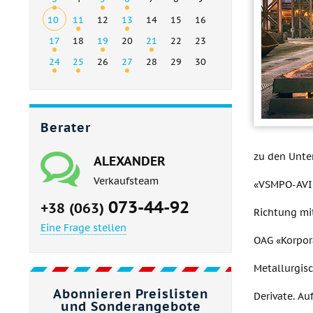
10
11
12
13
14
15
16
17
18
19
20
21
22
23
24
25
26
27
28
29
30
Berater
zu den Unte
ALEXANDER
Verkaufsteam
«VSMPO-AVISM
073-44-92
+38 (063)
Richtung mi
Eine Frage stellen
OAG «Korpor
Metallurgisc
Abonnieren Preislisten
Derivate. A
und Sonderangebote