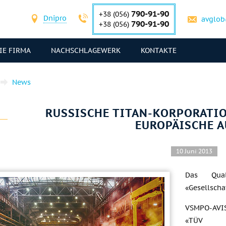
790-91-90
+38 (056)
Dnipro
avglob
790-91-90
+38 (056)
IE FIRMA
NACHSCHLAGEWERK
KONTAKTE
News
RUSSISCHE TITAN-KORPORATIO
EUROPÄISCHE A
10 Juni 2013
Das Quali
«Gesellscha
VSMPO-AVIS
«TÜV