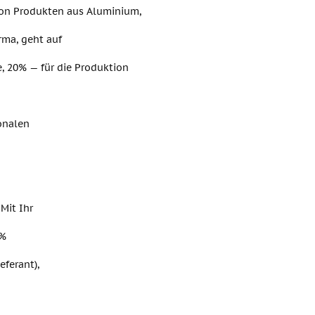
 von Produkten aus Aluminium,
rma, geht auf
e, 20% — für die Produktion
onalen
Mit Ihr
0%
ferant),