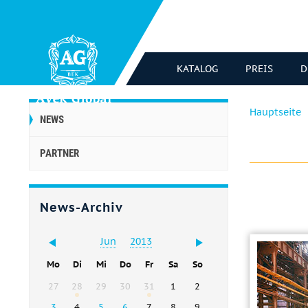
KATALOG
PREIS
D
Hauptseite
NEWS
PARTNER
News-Archiv
Jun
2013
Mo
Di
Mi
Do
Fr
Sa
So
27
28
29
30
31
1
2
3
4
5
6
7
8
9