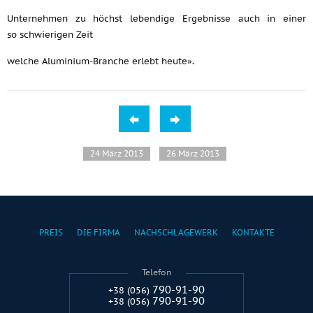
Unternehmen zu höchst lebendige Ergebnisse auch in einer
so schwierigen Zeit
welche Aluminium-Branche erlebt heute».
24 März 2013
26 März 2013
PREIS
DIE FIRMA
NACHSCHLAGEWERK
KONTAKTE
Telefon
790-91-90
+38 (056)
790-91-90
+38 (056)