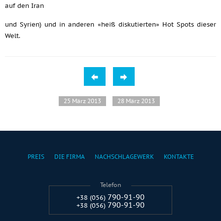
auf den Iran
und Syrien) und in anderen «heiß diskutierten» Hot Spots dieser
Welt.
25 März 2013
28 März 2013
PREIS
DIE FIRMA
NACHSCHLAGEWERK
KONTAKTE
Telefon
790-91-90
+38 (056)
790-91-90
+38 (056)