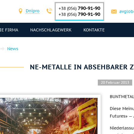
790-91-90
+38 (056)
Dnipro
avglob
790-91-90
+38 (056)
IE FIRMA
NACHSCHLAGEWERK
KONTAKTE
News
NE-METALLE IN ABSEHBARER Z
20 Februar 2013
BUNTMETALLE
Diese Meinu
Futures» —
Niederla