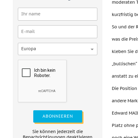
moderaten T
kurzfristig 
So und der R
was die Prei
Europa
kleben Sie 
„bullischen“
anstatt zu e
Die Position
andere Mark
Edward MAIER
ABONNIEREN
Platz ohne 
Sie können jederzeit die
Benachrichtigungen deaktivieren
noch eine We