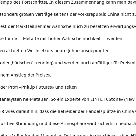
empo des Fortschritts). In diesem Zusammenhang kann man davo
besonders großen Verträge seitens der Volksrepublik China nicht z
est der Marktteilnehmer wahrscheinlich zu besetzen erwartungsvo
se für ne — Metalle mit hoher Wahrscheinlichkeit — werden
den aktuellen Wechselkurs heute (ohne ausgeprägten
 oder „bärischen“ trending) und werden auch anfälliger für Preism
inem Anstieg der Preise».
 der Profi «Phillip Futures» und teilen
tanalysten ne-Metallen. So ein Experte von «INTL FCStone» (New 
 wies darauf hin, dass die Betreiber der Handelsplätze in China w
positive Stimmung, und diese Atmosphäre wird sicherlich beobac
ile. «Außer für den Mangel an Optimismus in der chinesischen Hä