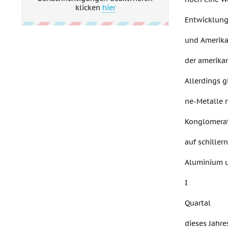
klicken
hier
Entwicklung
und Amerika,
der amerikan
Allerdings g
ne-Metalle n
Konglomerat
auf schiller
Aluminium u
I
Quartal
dieses Jahre