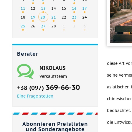
11
12
13
14
15
16
17
18
19
20
21
22
23
24
25
26
27
28
1
2
3
Berater
diese Art vo
NIKOLAUS
seine Vermeh
Verkaufsteam
369-66-30
+38 (097)
asiatischen
Eine Frage stellen
chinesische
beobachtet.
die Entwickl
Abonnieren Preislisten
und Sonderangebote