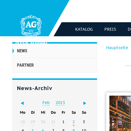
KATALOG
PREIS
D
Hauptseite
NEWS
PARTNER
News-Archiv
Feb
2013
Mo
Di
Mi
Do
Fr
Sa
So
28
29
30
31
1
2
3
4
5
6
7
8
9
10