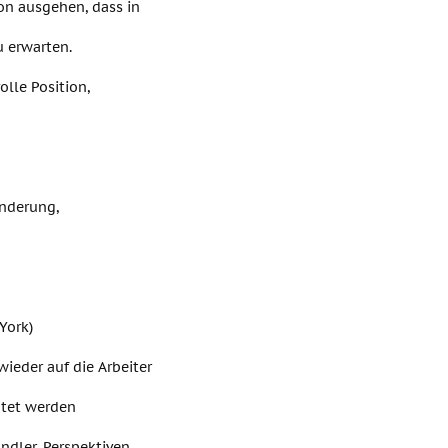
n ausgehen, dass in
u erwarten.
lle Position,
inderung,
York)
ieder auf die Arbeiter
htet werden
ndler, Perspektiven