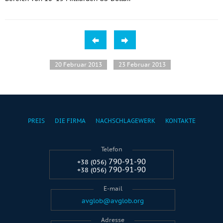
20 Februar 2013
23 Februar 2013
PREIS
DIE FIRMA
NACHSCHLAGEWERK
KONTAKTE
Telefon
790-91-90
+38 (056)
790-91-90
+38 (056)
E-mail
avglob@avglob.org
Adresse