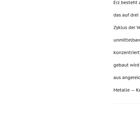
Erz besteht
das auf dre
Zyklus der V
unmittelbar
konzentrier
gebaut wird
aus angereic
Metalle — K