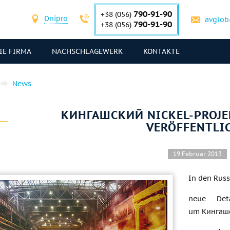
790-91-90
+38 (056)
Dnipro
avglob
790-91-90
+38 (056)
IE FIRMA
NACHSCHLAGEWERK
KONTAKTE
News
КИНГАШСКИЙ NICKEL-PROJEK
VERÖFFENTLI
19 Februar 2013
In den Russ
neue Det
um Кингашс