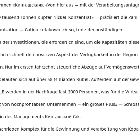
hmen «Кингашская». «Von hier aus — mit der Verarbeitungsanlage
 tausend Tonnen Kupfer-Nickel-Konzentrat» — präzisiert die Zahl
nisation — Galina kulakowa. «Also, trotz der anständigen
der Investitionen, die erforderlich sind, um die Kapazitäten diese
ich schnell den positiven Aspekt der Verfügbarkeit in der Region
. Nur im ersten Jahrzehnt steuerliche Abzüge auf Vermögenswe
 belaufen sich auf über 58 Milliarden Rubel. Außerdem auf der G
 werden in der Nachfrage fast 2000 Personen, was für die Wirtsch
zit von hochprofitablen Unternehmen — ein großes Plus» — Schlos
erin des Managements Кингашской Grk.
schrieben Komplex für die Gewinnung und Verarbeitung von Kobal