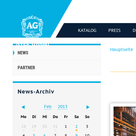
KATALOG
PREIS
D
Hauptseite
NEWS
PARTNER
News-Archiv
Feb
2013
Mo
Di
Mi
Do
Fr
Sa
So
28
29
30
31
1
2
3
4
5
6
7
8
9
10