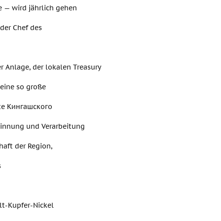
 — wird jährlich gehen
 der Chef des
r Anlage, der lokalen Treasury
 eine so große
rte Кингашского
ewinnung und Verarbeitung
aft der Region,
s
t-Kupfer-Nickel