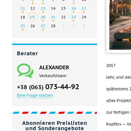
11
12
13
14
15
16
17
18
19
20
21
22
23
24
25
26
27
28
1
2
3
Berater
2017
ALEXANDER
Verkaufsteam
Jahr, und d
073-44-92
+38 (063)
spätestens 
Eine Frage stellen
«Das Projekt
zur fertigen
Abonnieren Preislisten
Kupfer» — b
und Sonderangebote