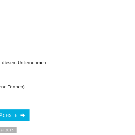
 in diesem Unternehmen
end Tonnen).
NÄCHSTE
uar 2013