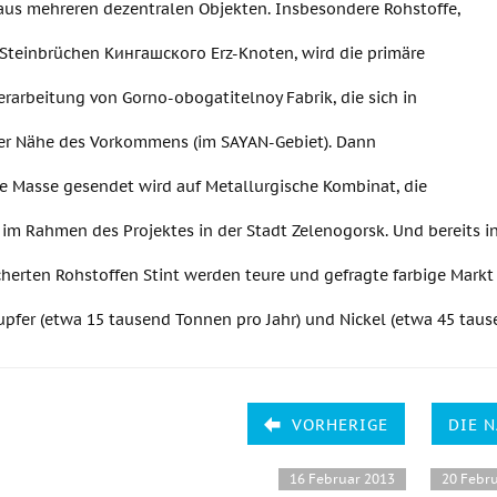
 aus mehreren dezentralen Objekten. Insbesondere Rohstoffe,
i Steinbrüchen Кингашского Erz-Knoten, wird die primäre
erarbeitung von Gorno-obogatitelnoy Fabrik, die sich in
er Nähe des Vorkommens (im SAYAN-Gebiet). Dann
te Masse gesendet wird auf Metallurgische Kombinat, die
 im Rahmen des Projektes in der Stadt Zelenogorsk. Und bereits
herten Rohstoffen Stint werden teure und gefragte farbige Markt
upfer (etwa 15 tausend Tonnen pro Jahr) und Nickel (etwa 45 taus
VORHERIGE
DIE 
16 Februar 2013
20 Febr