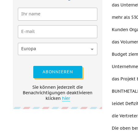
das Unterne
mehr als 530
Kunden Orga
das Volumen 
Europa
Budget zieml
Unternehmen
ABONNIEREN
das Projekt
Sie können jederzeit die
BUNTMETALLE
Benachrichtigungen deaktivieren
klicken
hier
leidet Defi
die Vertret
Die oben be