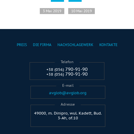
3 Mai 2019
10 Mai 2019
PREIS
DIE FIRMA
NACHSCHLAGEWERK
KONTAKTE
Telefon
790-91-90
+38 (056)
790-91-90
+38 (056)
E-mail
avglob@avglob.org
Adresse
49000, m. Dinipro, wul. Kadett, Bud.
3-Ah, of.10