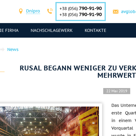
790-91-90
+38 (056)
Dnipro
avglob
790-91-90
+38 (056)
IE FIRMA
NACHSCHLAGEWERK
KONTAKTE
News
RUSAL BEGANN WENIGER ZU VER
MEHRWER
22 Mai 2019
Das Unterne
erste Qua
in einem 
Vorquartal
wurde in F