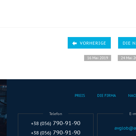
VORHERIGE
DIE 
16 Mai 2019
24 Mai 
PREIS
DIE FIRMA
NAC
Telefon
E-m
790-91-90
+38 (056)
avglob@a
790-91-90
+38 (056)