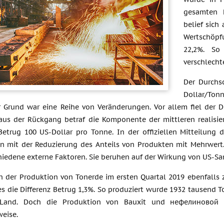
gesamten 
belief sich
Wertschöpf
22,2%. So
verschlecht
Der Durchsc
Dollar/Tonn
r Grund war eine Reihe von Veränderungen. Vor allem fiel der D
aus der Rückgang betraf die Komponente der mittleren realisier
Betrug 100 US-Dollar pro Tonne. In der offiziellen Mitteilung
n mit der Reduzierung des Anteils von Produkten mit Mehrwert. 
hiedene externe Faktoren. Sie beruhen auf der Wirkung von US-Sa
 der Produktion von Tonerde im ersten Quartal 2019 ebenfalls 
res die Differenz Betrug 1,3%. So produziert wurde 1932 tausend
Land. Doch die Produktion von Bauxit und нефелиновой 
eise.