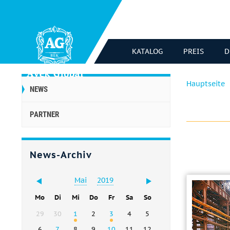
KATALOG
PREIS
D
Hauptseite
NEWS
PARTNER
News-Archiv
Mai
2019
Mo
Di
Mi
Do
Fr
Sa
So
29
30
1
2
3
4
5
6
7
8
9
10
11
12