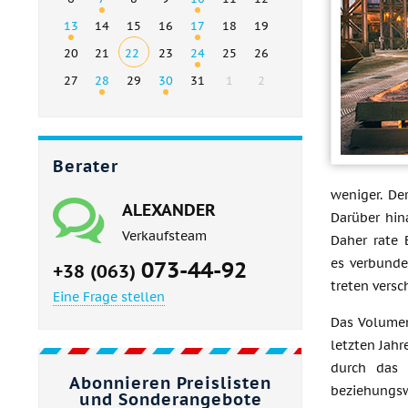
13
14
15
16
17
18
19
20
21
22
23
24
25
26
27
28
29
30
31
1
2
Berater
weniger. De
ALEXANDER
Darüber hin
Verkaufsteam
Daher rate 
es verbunde
073-44-92
+38 (063)
treten versc
Eine Frage stellen
Das Volumen
letzten Jah
durch das 
Abonnieren Preislisten
beziehungsw
und Sonderangebote