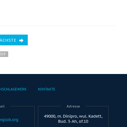
NÄCHSTE
2019
HSCHLAGEWERK
KONTAKTE
ail
Adresse
49000, m. Dinipro, wul. Kadett,
vglob.org
Bud. 3-Ah, of.10