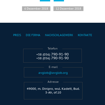
6 Dezember 2018
12 Dezember 2018
PREIS
DIE FIRMA
NACHSCHLAGEWERK
KONTAKTE
Telefon
790-91-90
+38 (056)
790-91-90
+38 (056)
E-mail
avglob@avglob.org
Adresse
49000, m. Dinipro, wul. Kadett, Bud.
3-Ah, of.10