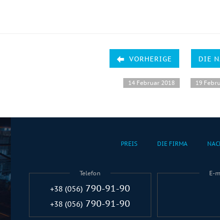
VORHERIGE
DIE 
14 Februar 2018
19 Febr
PREIS
DIE FIRMA
NAC
Telefon
E-m
790-91-90
+38 (056)
790-91-90
+38 (056)