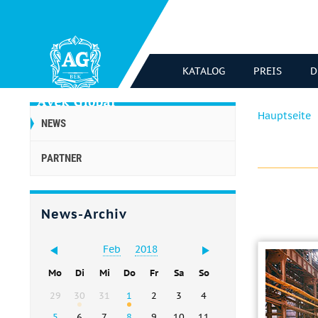
KATALOG
PREIS
D
Hauptseite
NEWS
PARTNER
News-Archiv
Feb
2018
Mo
Di
Mi
Do
Fr
Sa
So
29
30
31
1
2
3
4
5
6
7
8
9
10
11