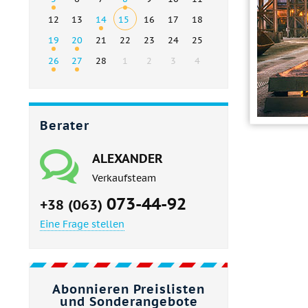
12
13
14
15
16
17
18
19
20
21
22
23
24
25
26
27
28
1
2
3
4
Berater
ALEXANDER
Verkaufsteam
073-44-92
+38 (063)
Eine Frage stellen
Abonnieren Preislisten
und Sonderangebote