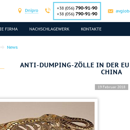
790-91-90
+38 (056)
Dnipro
avglob
790-91-90
+38 (056)
IE FIRMA
NACHSCHLAGEWERK
KONTAKTE
News
ANTI-DUMPING-ZÖLLE IN DER EU
CHINA
19 Februar 2018