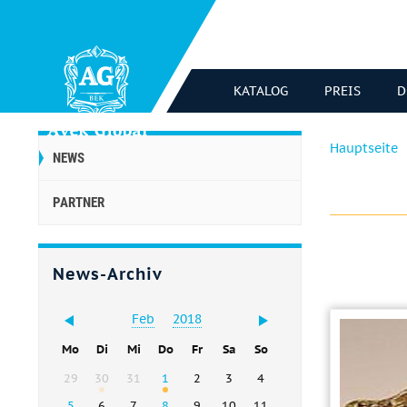
KATALOG
PREIS
D
Hauptseite
NEWS
PARTNER
News-Archiv
Feb
2018
Mo
Di
Mi
Do
Fr
Sa
So
29
30
31
1
2
3
4
5
6
7
8
9
10
11