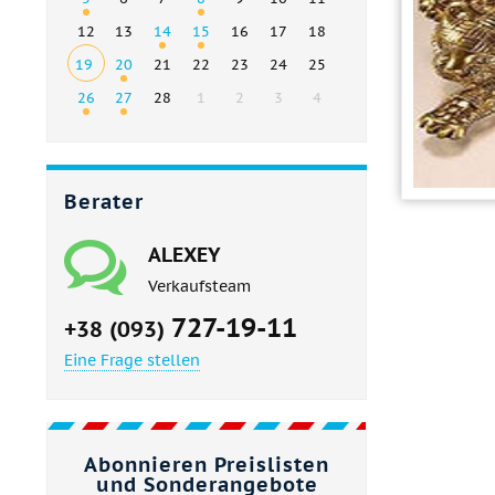
12
13
14
15
16
17
18
19
20
21
22
23
24
25
26
27
28
1
2
3
4
Berater
ALEXEY
Verkaufsteam
727-19-11
+38 (093)
Eine Frage stellen
Abonnieren Preislisten
und Sonderangebote