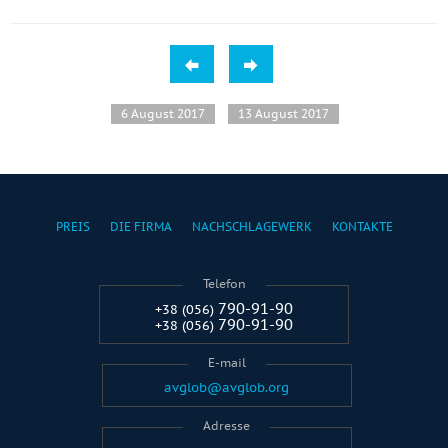
6 August 2017
13 August 2017
PREIS
DIE FIRMA
NACHSCHLAGEWERK
KONTAKTE
Telefon
790-91-90
+38 (056)
790-91-90
+38 (056)
E-mail
avglob@avglob.org
Adresse