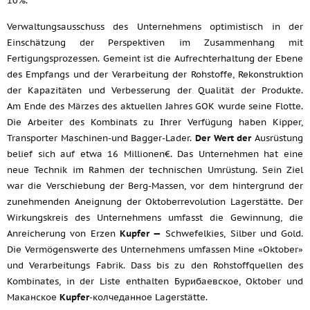
10%.
Verwaltungsausschuss des Unternehmens optimistisch in der
Einschätzung der Perspektiven im Zusammenhang mit
Fertigungsprozessen. Gemeint ist die Aufrechterhaltung der Ebene
des Empfangs und der Verarbeitung der Rohstoffe, Rekonstruktion
der Kapazitäten und Verbesserung der Qualität der Produkte.
Am Ende des Märzes des aktuellen Jahres GOK wurde seine Flotte.
Die Arbeiter des Kombinats zu Ihrer Verfügung haben Kipper,
Transporter Maschinen-und Bagger-Lader.
Der Wert der
Ausrüstung
belief sich auf etwa 16 Millionen€. Das Unternehmen hat eine
neue Technik im Rahmen der technischen Umrüstung. Sein Ziel
war die Verschiebung der Berg-Massen, vor dem hintergrund der
zunehmenden Aneignung der Oktoberrevolution Lagerstätte. Der
Wirkungskreis des Unternehmens umfasst die Gewinnung, die
Anreicherung von Erzen
Kupfer —
Schwefelkies, Silber und Gold.
Die Vermögenswerte des Unternehmens umfassen Mine «Oktober»
und Verarbeitungs Fabrik. Dass bis zu den Rohstoffquellen des
Kombinates, in der Liste enthalten Бурибаевское, Oktober und
Маканское
Kupfer
-колчеданное Lagerstätte.