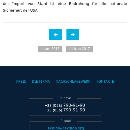
der Import von Stahl ist eine Bedrohung für die nationale
Sicherheit der USA.
4 Juni 2017
11 Juni 2017
PREIS
DIE FIRMA
NACHSCHLAGEWERK
KONTAKTE
Telefon
790-91-90
+38 (056)
790-91-90
+38 (056)
E-mail
avglob@avglob.org