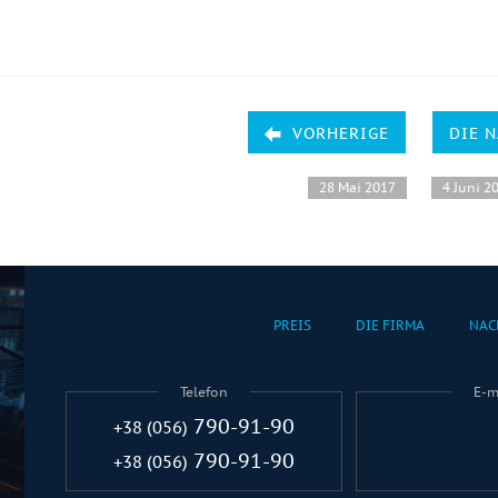
VORHERIGE
DIE 
28 Mai 2017
4 Juni 2
PREIS
DIE FIRMA
NAC
Telefon
E-m
790-91-90
+38 (056)
790-91-90
+38 (056)