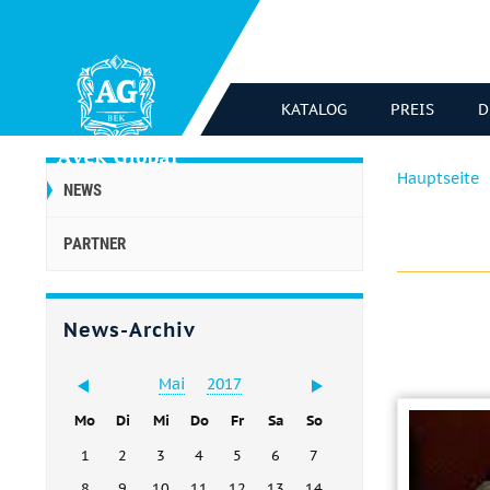
KATALOG
PREIS
D
Hauptseite
NEWS
PARTNER
News-Archiv
Mai
2017
Mo
Di
Mi
Do
Fr
Sa
So
1
2
3
4
5
6
7
8
9
10
11
12
13
14