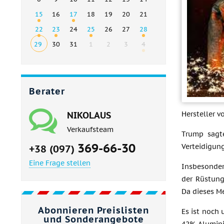
15
16
17
18
19
20
21
22
23
24
25
26
27
28
29
30
31
1
2
3
4
Berater
Hersteller v
NIKOLAUS
Verkaufsteam
Trump sagte
369-66-30
Verteidigung
+38 (097)
Eine Frage stellen
Insbesondere
der Rüstung
Da dieses Me
Abonnieren Preislisten
Es ist noch 
und Sonderangebote