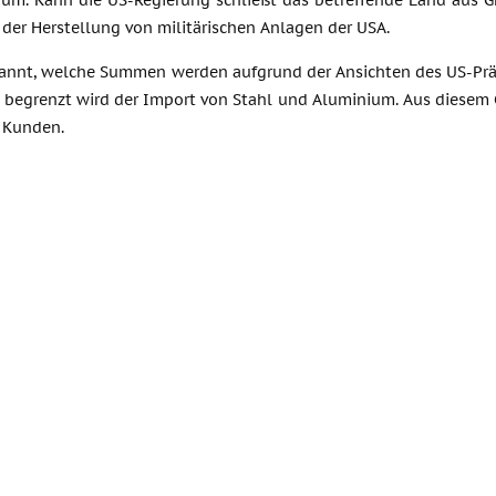
um. Kann die US-Regierung schließt das betreffende Land aus G
der Herstellung von militärischen Anlagen der USA.
kannt, welche Summen werden aufgrund der Ansichten des US-Präs
ss begrenzt wird der Import von Stahl und Aluminium. Aus diesem
n Kunden.