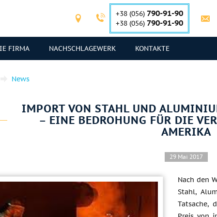
790-91-90
+38 (056)
790-91-90
+38 (056)
IE FIRMA
NACHSCHLAGEWERK
KONTAKTE
News
IMPORT VON STAHL UND ALUMINIU
– EINE BEDROHUNG FÜR DIE VE
AMERIKA
29 Mai 2017
Nach den W
Stahl, Alu
Tatsache, 
Preis von i