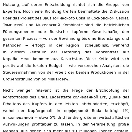
Nutzung, auf deren Entscheidung richtet sich die Gruppe von
Experten. Noch eine Richtung treffen beinhaltete die Diskussion
über das Projekt des Baus Томинского Goka in Сосновском Gebiet.
Томинский und Михеевский Kombinate sind die betrieblichen
Führungsebenen «die Russische kupferne Gesellschaft», den
gesamten Prozess — von der Gewinnung bis eine Eisenstange und
Kathoden — erfolgt in der Region Tscheljabinsk, während
in diesem Zeitraum der Lieferung des Konzentrats auf
Карабашмедь kommen aus Kasachstan. Diese Kette wird sich
positiv auf die lokalen Budget — wie versprochen-Analysten, die
Steuereinnahmen von der Arbeit der beiden Produktionen in der
Größenordnung von 60 Milliarden€.
Nicht weniger relevant ist die Frage der Erschöpfung der
Rohstoffbasis des Urals. Lagerstätte колчеданной Erz, Quelle des
Erhaltens des Kupfers in den letzten Jahrhunderten, erschöpft,
wobei der Kupfergehalt in порфировой Ruda beträgt 1%,
in колчеданной — etwa 5%. Und für die größeren wirtschaftlichen
Auswirkungen profitabler zu lassen, in der Verarbeitung große
Mengen, aus denen sich mehr als 10 Millionen Tonnen gestein.