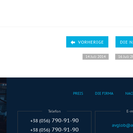
VORHERIGE
DIE 
14 Juli 2014
16 Juli 
PREIS
DIE FIRMA
NAC
Telefon
E-m
790-91-90
+38 (056)
avglob@a
790-91-90
+38 (056)