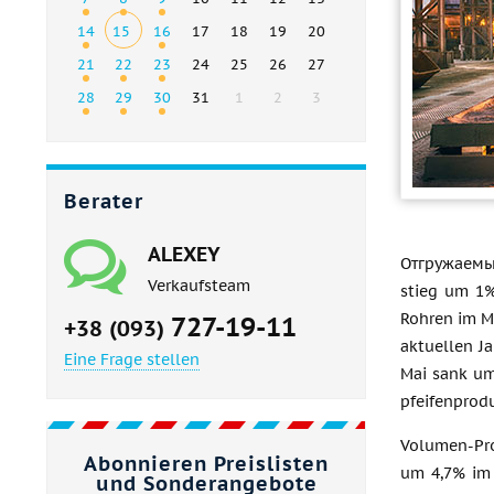
14
15
16
17
18
19
20
21
22
23
24
25
26
27
28
29
30
31
1
2
3
Berater
ALEXEY
Отгружаемый
Verkaufsteam
stieg um 1%
Rohren im M
727-19-11
+38 (093)
aktuellen J
Eine Frage stellen
Mai sank um
pfeifenprod
Volumen-Prod
Abonnieren Preislisten
um 4,7% im 
und Sonderangebote