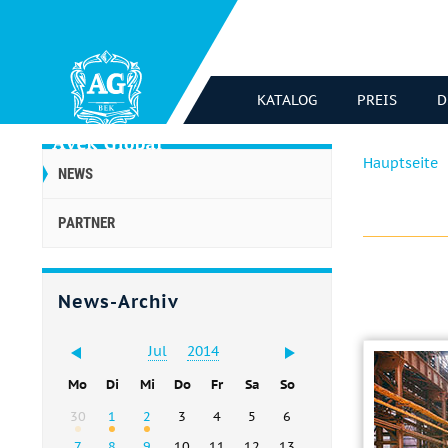
KATALOG
PREIS
D
Hauptseite
NEWS
PARTNER
News-Archiv
Jul
2014
Mo
Di
Mi
Do
Fr
Sa
So
30
1
2
3
4
5
6
7
8
9
10
11
12
13