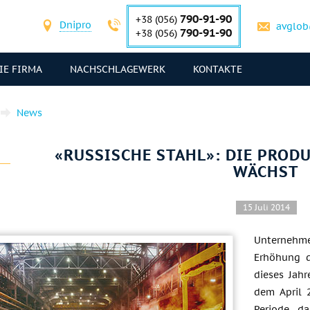
790-91-90
+38 (056)
Dnipro
avglob
790-91-90
+38 (056)
IE FIRMA
NACHSCHLAGEWERK
KONTAKTE
News
«RUSSISCHE STAHL»: DIE PROD
WÄCHST
15 Juli 2014
Unternehme
Erhöhung d
dieses Jah
dem April 
Periode, d