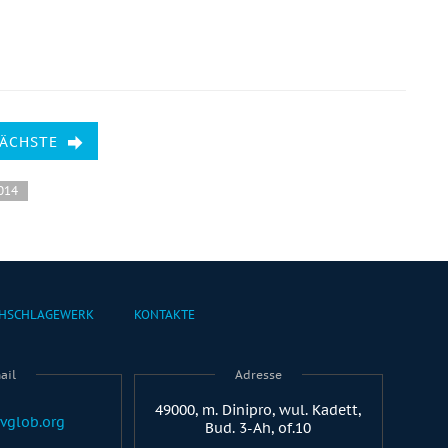
NÄCHSTE
2014
HSCHLAGEWERK
KONTAKTE
ail
Adresse
49000, m. Dinipro, wul. Kadett,
vglob.org
Bud. 3-Ah, of.10