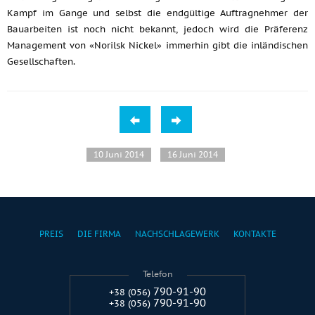
Kampf im Gange und selbst die endgültige Auftragnehmer der
Bauarbeiten ist noch nicht bekannt, jedoch wird die Präferenz
Management von «Norilsk Nickel» immerhin gibt die inländischen
Gesellschaften.
10 Juni 2014
16 Juni 2014
PREIS
DIE FIRMA
NACHSCHLAGEWERK
KONTAKTE
Telefon
790-91-90
+38 (056)
790-91-90
+38 (056)