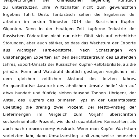
Versprechungen der chinesischen Regierung künstlich
zu unterstützen, Ihre Wirtschafter nicht zum gewünschten
Ergebnis führt. Desto fantastisch sehen die Ergebnisse der
arbeiten im ersten Trimester 2014 der Russischen Kupfer-
Giganten. Denn in der heutigen Zeit kupferne Industrie der
Russischen Föderation nicht nur nicht fühlt sich auf erhebliche
Störungen, aber auch stärker, so dass das Wachstum der Exporte
aus wichtigen Farb-Rohstoffe. Nach Schätzungen von
unabhängigen Experten auf den Berichtszeitraum des Laufenden
Jahres, Export-Umsatz der Russischen Kupfer-Halbfabrikate, als die
primäre Form und Walzdraht deutlich gestiegen verglichen mit
dem gleichen zeitlichen Abstand des letzten Jahres.
So quantitative Ausdruck des ähnlichen Umsatz belief sich auf
etwa hundert und fünfzig sieben tausend Tonnen. Übrigens, der
Anteil des Kupfers des primären Typs in der Gesamtabsatz
überstieg die dreißig zwei Prozent. Der Netto-Anstieg der
Liefermengen im Vergleich zum Vorjahr überschritten
sechzehneinhalb Prozent, wie durch quantitative Kennzahlen, als
auch nach стоимостному Ausdruck. Wenn man Kupfer Wachstum
vorletzten Jahr, dann Umsatzanstieg schätzungsweise neunzehn