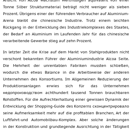
Ansicht von Alcoa Wachstum wertmssigen äquivalent von einer
Tonne Silber Strukturmaterial beträgt nicht weniger als sieben
Prozent. Übrigens einer der führenden Verbraucher auf Aluminium-
Arena bleibt die chinesische Industrie. Trotz einem leichten
Rückgang in der Entwicklung des Industriekomplexes des Staates,
der Bedarf an Aluminium im Laufenden Jahr für das chinesische
verarbeitende Gewerbe stieg auf zehn Prozent.
In letzter Zeit die Krise auf dem Markt von Stahlprodukten nicht
verschont bekannten Führer der Aluminiumindustrie Alcoa Seite.
Die Mehrheit der unrentablen Fabriken mussten schließen,
wodurch die etwas Balance in die Arbeitsweise der anderen
Unternehmen des Konsortiums. Im Allgemeinen Reduzierung der
Produktionsanlagen erwies sich für das Unternehmen
недопроизводством achthundert tausend Tonnen brauchbaren
Rohstoffen. Für die Aufrechterhaltung einer gewissen Dynamik der
Entwicklung der Shopping-Guide des Konzerns сконцентрировало
seine Aufmerksamkeit mehr auf die profitablen Branchen, Art der
Luftfahrt-und Automobilbau-Komplex. Aber solche änderungen
in der Konstruktion und grundlegende Ausrichtung in der Tätigkeit