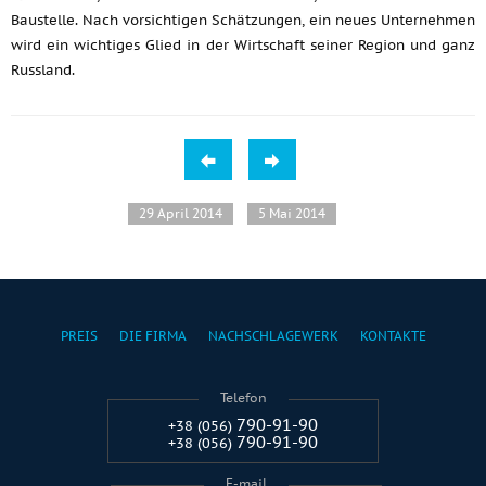
Baustelle. Nach vorsichtigen Schätzungen, ein neues Unternehmen
wird ein wichtiges Glied in der Wirtschaft seiner Region und ganz
Russland.
29 April 2014
5 Mai 2014
PREIS
DIE FIRMA
NACHSCHLAGEWERK
KONTAKTE
Telefon
790-91-90
+38 (056)
790-91-90
+38 (056)
E-mail