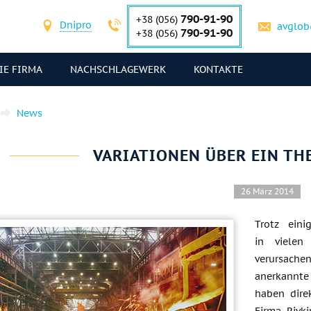
790-91-90
+38 (056)
Dnipro
avglob
790-91-90
+38 (056)
IE FIRMA
NACHSCHLAGEWERK
KONTAKTE
News
VARIATIONEN ÜBER EIN TH
26 März 2014
Trotz eini
in vielen
verursachen
anerkannt
haben dire