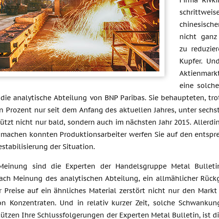
Firma Rivki
schrittwe
chinesisch
nicht ganz
zu reduzie
Kupfer. Un
Aktienmarkt
eine solche
d die analytische Abteilung von BNP Paribas. Sie behaupteten, 
 Prozent nur seit dem Anfang des aktuellen Jahres, unter sechst
ützt nicht nur bald, sondern auch im nächsten Jahr 2015. Allerdi
 machen konnten Produktionsarbeiter werfen Sie auf den entsprec
stabilisierung der Situation.
Meinung sind die Experten der Handelsgruppe Metal Bulletin
ach Meinung des analytischen Abteilung, ein allmählicher Rück
 Preise auf ein ähnliches Material zerstört nicht nur den Markt
on Konzentraten. Und in relativ kurzer Zeit, solche Schwanku
tützen Ihre Schlussfolgerungen der Experten Metal Bulletin, ist d