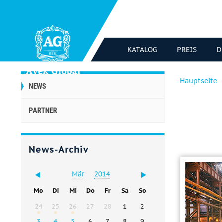
KATALOG
PREIS
D
Hauptseite
NEWS
PARTNER
News-Archiv
Mär
2014
Mo
Di
Mi
Do
Fr
Sa
So
24
25
26
27
28
1
2
3
4
5
6
7
8
9