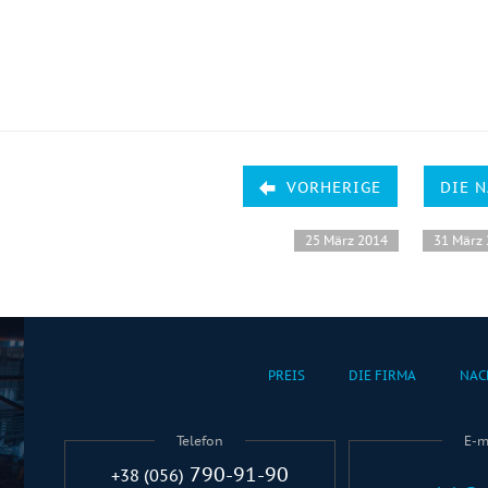
VORHERIGE
DIE 
25 März 2014
31 März
PREIS
DIE FIRMA
NAC
Telefon
E-m
790-91-90
+38 (056)