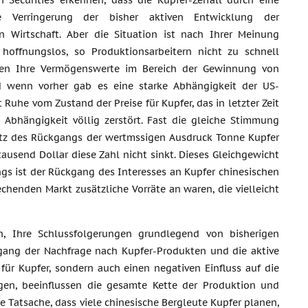
n Securities erkennen, dass die Kupfer-Zerfall durch eine
ise Verringerung der bisher aktiven Entwicklung der
en Wirtschaft. Aber die Situation ist nach Ihrer Meinung
 hoffnungslos, so Produktionsarbeitern nicht zu schnell
ren Ihre Vermögenswerte im Bereich der Gewinnung von
d wenn vorher gab es eine starke Abhängigkeit der US-
 Ruhe vom Zustand der Preise für Kupfer, das in letzter Zeit
 Abhängigkeit völlig zerstört. Fast die gleiche Stimmung
trotz des Rückgangs der wertmssigen Ausdruck Tonne Kupfer
ausend Dollar diese Zahl nicht sinkt. Dieses Gleichgewicht
ngs ist der Rückgang des Interesses an Kupfer chinesischen
henden Markt zusätzliche Vorräte an waren, die vielleicht
, Ihre Schlussfolgerungen grundlegend von bisherigen
gang der Nachfrage nach Kupfer-Produkten und die aktive
 für Kupfer, sondern auch einen negativen Einfluss auf die
ngen, beeinflussen die gesamte Kette der Produktion und
ie Tatsache, dass viele chinesische Bergleute Kupfer planen,