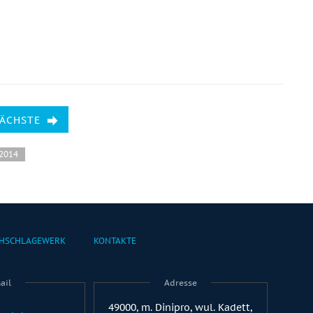
NÄCHSTE
 2014
HSCHLAGEWERK
KONTAKTE
ail
Adresse
49000, m. Dinipro, wul. Kadett,