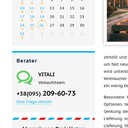
10
11
12
13
14
15
16
17
18
19
20
21
22
23
24
25
26
27
28
29
30
31
1
2
3
4
5
6
zerteilt un
Berater
um fast neun
wird unterst
VITALI
Verbraucher
Verkaufsteam
ein wenig De
209-60-73
+38(095)
Besondere 
Eine Frage stellen
Optionen. N
Senkung der
Lieferung v
Lieferung. S