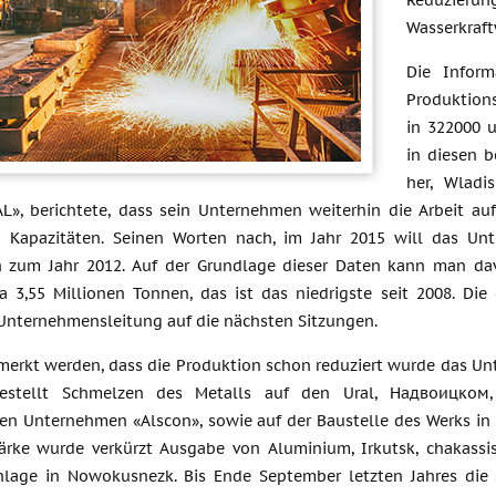
Reduzierun
Wasserkraft
Die Inform
Produktio
in 322000 
in diesen 
her, Wladi
L», berichtete, dass sein Unternehmen weiterhin die Arbeit au
en Kapazitäten. Seinen Worten nach, im Jahr 2015 will das U
h zum Jahr 2012. Auf der Grundlage dieser Daten kann man d
a 3,55 Millionen Tonnen, das ist das niedrigste seit 2008. D
Unternehmensleitung auf die nächsten Sitzungen.
emerkt werden, dass die Produktion schon reduziert wurde das Un
estellt Schmelzen des Metalls auf den Ural, Надвоицком,
hen Unternehmen «Alscon», sowie auf der Baustelle des Werks 
ärke wurde verkürzt Ausgabe von Aluminium, Irkutsk, chakass
nlage in Nowokusnezk. Bis Ende September letzten Jahres die 