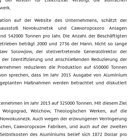
g der Kosten für Elektrizität versorgt die sibirischen
werk.
ation auf der Website des Unternehmens, schätzt der
nsausstoß Novokuznetsk und Саяногорского Anlagen
und 542000 Tonnen pro Jahr. Die Anzahl der Beschäftigten
betrieben beträgt 2000 und 2736 der Mann. Nicht so lange
slaw Solowjow, der stellvertretende Generaldirektor der
f der Identifizierung und anschließenden Reduzierung der
nternehmen reduzieren die Produktion auf 650000 Tonnen
avon sprechen, dass im Jahr 2015 Ausgabe von Aluminium
ie geplanten Maßnahmen werden betrachtet und diskutiert
ternehmen im Jahr 2013 auf 325000 Tonnen. Mit diesem Ziel
 Wolgograd, Wolchow, Theologischen Werken, auf die
in Nowokusnezk. Auch wegen der erzwungenen Verringerung
ischen, Саяногорском Fabriken, und auch auf der zweiten
Selbstkosten des Aluminiums belief sich 1872 Dollar pro