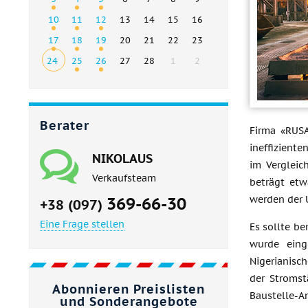
10
11
12
13
14
15
16
17
18
19
20
21
22
23
24
25
26
27
28
1
2
Berater
Firma «RUSA
ineffizient
NIKOLAUS
im Vergleic
Verkaufsteam
beträgt etw
werden der 
369-66-30
+38 (097)
Eine Frage stellen
Es sollte b
wurde eing
Nigerianisc
der Stromst
Abonnieren Preislisten
Baustelle-A
und Sonderangebote