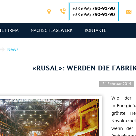
790-91-90
+38 (056)
790-91-90
+38 (056)
IE FIRMA
NACHSCHLAGEWERK
KONTAKTE
News
«RUSAL»: WERDEN DIE FABRI
24 Februar 2014
Wie der s
in Energief
größte He
Novokuzne
wenn der 