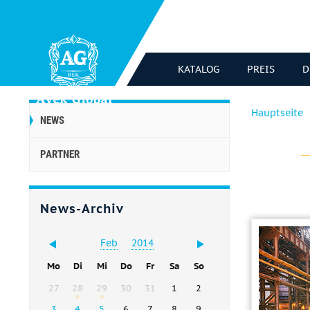
KATALOG
PREIS
D
Hauptseite
NEWS
PARTNER
News-Archiv
Feb
2014
Mo
Di
Mi
Do
Fr
Sa
So
27
28
29
30
31
1
2
3
4
5
6
7
8
9