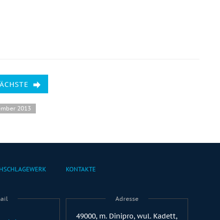
NÄCHSTE
ember 2013
HSCHLAGEWERK
KONTAKTE
ail
Adresse
49000, m. Dinipro, wul. Kadett,