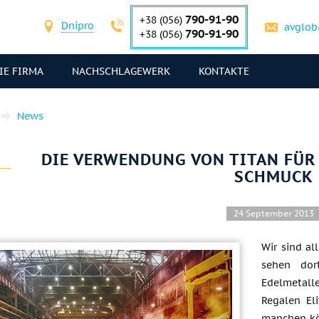
790-91-90
+38 (056)
Dnipro
avglob
790-91-90
+38 (056)
IE FIRMA
NACHSCHLAGEWERK
KONTAKTE
News
DIE VERWENDUNG VON TITAN FÜR
SCHMUCK
24 September 2013
Wir sind a
sehen dor
Edelmetalle
Regalen El
manchen kö