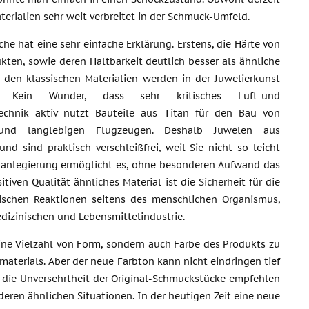
terialien sehr weit verbreitet in der Schmuck-Umfeld.
che hat eine sehr einfache Erklärung. Erstens, die Härte von
kten, sowie deren Haltbarkeit deutlich besser als ähnliche
 den klassischen Materialien werden in der Juwelierkunst
t. Kein Wunder, dass sehr kritisches Luft-und
echnik aktiv nutzt Bauteile aus Titan für den Bau von
und langlebigen Flugzeugen. Deshalb Juwelen aus
d sind praktisch verschleißfrei, weil Sie nicht so leicht
Titanlegierung ermöglicht es, ohne besonderen Aufwand das
ven Qualität ähnliches Material ist die Sicherheit für die
ischen Reaktionen seitens des menschlichen Organismus,
dizinischen und Lebensmittelindustrie.
e Vielzahl von Form, sondern auch Farbe des Produkts zu
zmaterials. Aber der neue Farbton kann nicht eindringen tief
in die Unversehrtheit der Original-Schmuckstücke empfehlen
deren ähnlichen Situationen. In der heutigen Zeit eine neue