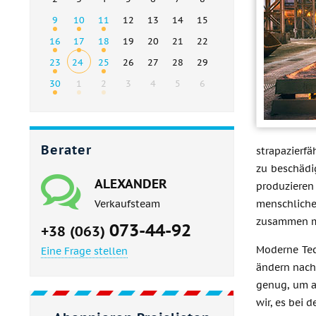
9
10
11
12
13
14
15
16
17
18
19
20
21
22
23
24
25
26
27
28
29
30
1
2
3
4
5
6
Berater
strapazierf
zu beschädi
ALEXANDER
produzieren
menschliche
Verkaufsteam
zusammen mi
073-44-92
+38 (063)
Moderne Tec
Eine Frage stellen
ändern nach 
genug, um a
wir, es bei 