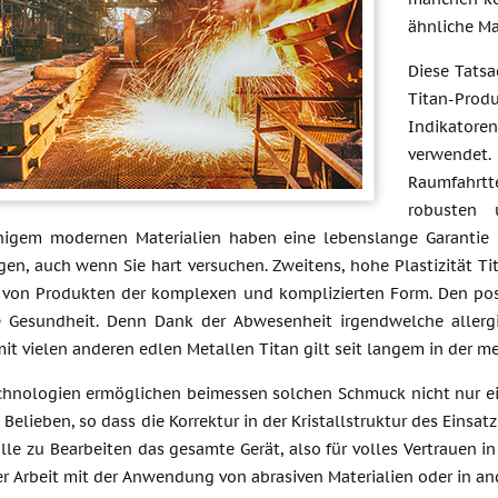
ähnliche Ma
Diese Tatsa
Titan-Produ
Indikatoren
verwende
Raumfahrtt
robusten 
ähigem modernen Materialien haben eine lebenslange Garantie un
gen, auch wenn Sie hart versuchen. Zweitens, hohe Plastizität 
 von Produkten der komplexen und komplizierten Form. Den positi
 Gesundheit. Denn Dank der Abwesenheit irgendwelche allerg
t vielen anderen edlen Metallen Titan gilt seit langem in der me
hnologien ermöglichen beimessen solchen Schmuck nicht nur ein
Belieben, so dass die Korrektur in der Kristallstruktur des Einsat
lle zu Bearbeiten das gesamte Gerät, also für volles Vertrauen 
der Arbeit mit der Anwendung von abrasiven Materialien oder in an