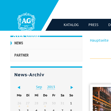
KATALOG
PREIS
D
Hauptseite
NEWS
PARTNER
News-Archiv
Sep
2013
Mo
Di
Mi
Do
Fr
Sa
So
26
27
28
29
30
31
1
2
3
4
5
6
7
8