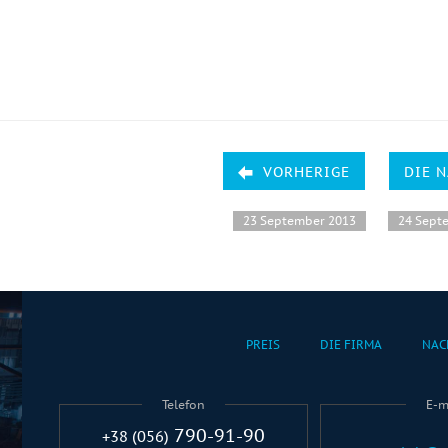
VORHERIGE
DIE 
23 September 2013
24 Sept
PREIS
DIE FIRMA
NAC
Telefon
E-m
790-91-90
+38 (056)