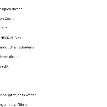
üglich dieser
nen Grund
g auf
«CHECK-SU.VK»
s möglichen Schadens
ieber führen
bracht
behauptet, dass weder
ungen durchführen