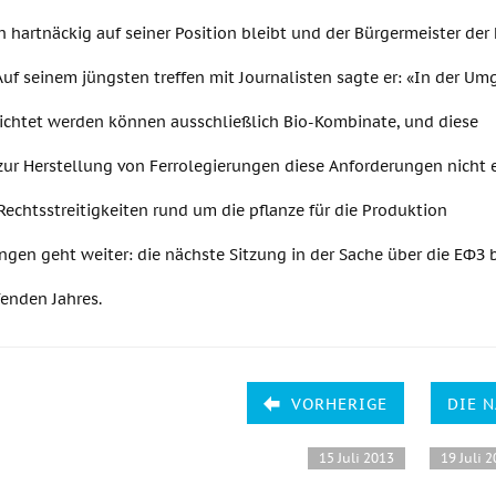
h hartnäckig auf seiner Position bleibt und der Bürgermeister de
uf seinem jüngsten treffen mit Journalisten sagte er: «In der U
richtet werden können ausschließlich Bio-Kombinate, und diese
zur Herstellung von Ferrolegierungen diese Anforderungen nicht er
echtsstreitigkeiten rund um die pflanze für die Produktion
ngen geht weiter: die nächste Sitzung in der Sache über die ЕФЗ 
fenden Jahres.
VORHERIGE
DIE 
15 Juli 2013
19 Juli 