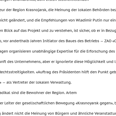
eur der Region Krasnojarsk, die Meinung der lokalen Behörden bez
nicht geändert, und die Empfehlungen von Wladimir Putin nur ei
en Blick auf das Projekt und zu verstehen, ist sicher, ob er in Bezu
, vor anderthalb Jahren Initiator des Baues des Betriebs — ZAO 
agen organisieren unabhängige Expertise für die Erforschung de
nft des Unternehmens, aber er ignorierte diese Möglichkeit und l
Rechtsstreitigkeiten. «Auftrag des Präsidenten hilft den Punkt ge
» — als Vertreter der lokalen Verwaltung.
adikal sind die Bewohner der Region. Artem
er Leiter der gesellschaftlichen Bewegung «Krasnoyarsk gegen», 
g ändert nicht die Meinung von Bürgern und ähnliche Veranstalt