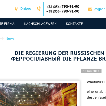
790-91-90
+38 (056)
Dnipro
avglob
790-91-90
+38 (056)
IE FIRMA
NACHSCHLAGEWERK
KONTAKTE
News
DIE REGIERUNG DER RUSSISCHEN 
ФЕРРОСПЛАВНЫЙ DIE PFLANZE B
16 Juli 2013
Wladimir Pu
eine unabh
des Jenissei