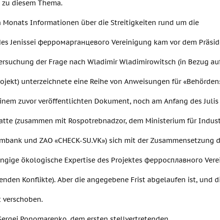
 zu diesem Thema.
n Monats Informationen über die Streitigkeiten rund um die
des Jenissei ферромарганцевого Vereinigung kam vor dem Präsid
ersuchung der Frage nach Wladimir Wladimirowitsch (in Bezug au
rojekt) unterzeichnete eine Reihe von Anweisungen für «Behörden
einem zuvor veröffentlichten Dokument, noch am Anfang des Julis 
tte (zusammen mit Rospotrebnadzor, dem Ministerium für Industri
bank und ZAO «CHECK-SU.VK») sich mit der Zusammensetzung de
ngige ökologische Expertise des Projektes ферросплавного Verei
enden Konflikte). Aber die angegebene Frist abgelaufen ist, und 
t verschoben.
Sergei Ponomarenko, dem ersten stellvertretenden