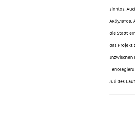
sinnlos. Auc
Акбулатов. A
die Stadt er
das Projekt 
Inzwischen R
Ferrolegieru
Juli des Lau