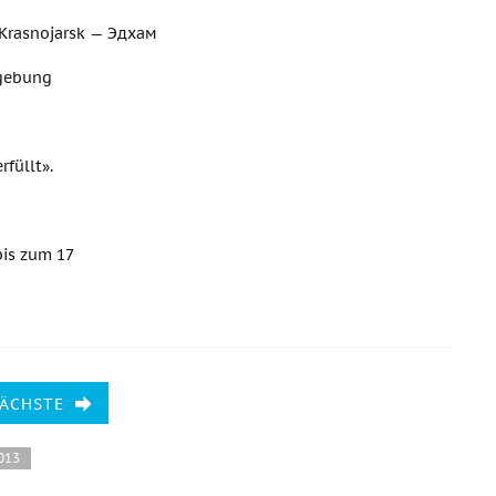
r Krasnojarsk — Эдхам
mgebung
füllt».
bis zum 17
NÄCHSTE
2013