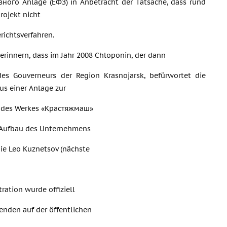
ного Anlage (ЕФЗ) in Anbetracht der Tatsache, dass rund
rojekt nicht
richtsverfahren.
erinnern, dass im Jahr 2008 Chloponin, der dann
des Gouverneurs der Region Krasnojarsk, befürwortet die
us einer Anlage zur
is des Werkes «Крастяжмаш»
en Aufbau des Unternehmens
die Leo Kuznetsov (nächste
ration wurde offiziell
enden auf der öffentlichen