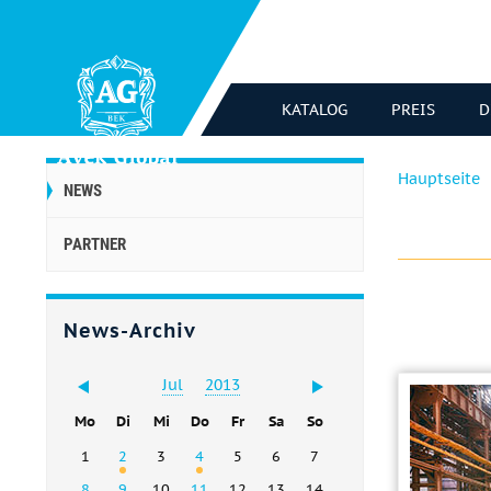
KATALOG
PREIS
D
Hauptseite
NEWS
PARTNER
News-Archiv
Jul
2013
Mo
Di
Mi
Do
Fr
Sa
So
1
2
3
4
5
6
7
8
9
10
11
12
13
14