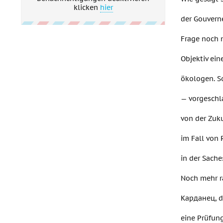
klicken
hier
der Gouvern
Frage noch 
Objektiv ein
ökologen. So
— vorgeschl
von der Zuku
im Fall von 
in der Sache
Noch mehr r
Карданец, d
eine Prüfun