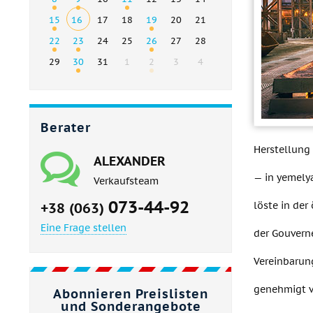
15
16
17
18
19
20
21
22
23
24
25
26
27
28
29
30
31
1
2
3
4
Berater
Herstellung
ALEXANDER
— in yemely
Verkaufsteam
073-44-92
löste in der
+38 (063)
Eine Frage stellen
der Gouverne
Vereinbarung
genehmigt v
Abonnieren Preislisten
und Sonderangebote