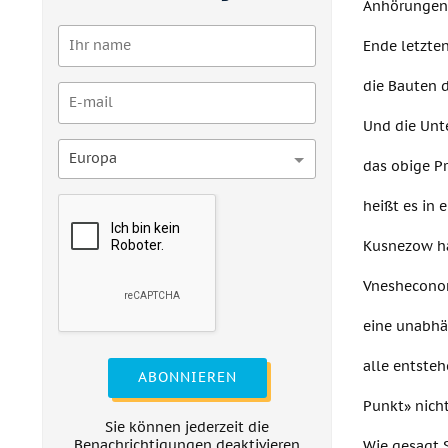
Anhörungen
Ende letzte
die Bauten 
Und die Unt
Europa
das obige P
heißt es in 
Kusnezow ha
Vnesheconom
eine unabhä
alle entsteh
ABONNIEREN
Punkt» nich
Sie können jederzeit die
Benachrichtigungen deaktivieren
Wie gesagt 