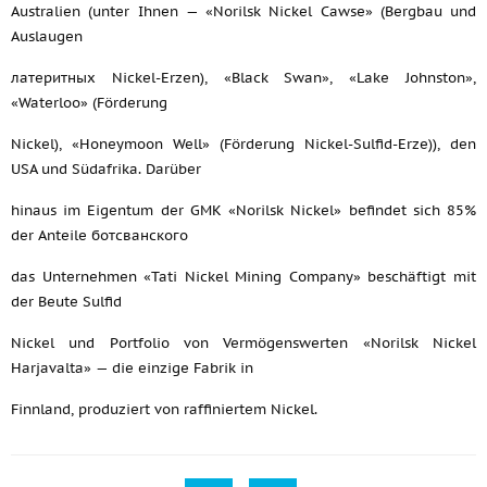
Australien (unter Ihnen — «Norilsk Nickel Cawse» (Bergbau und
Auslaugen
латеритных Nickel-Erzen), «Black Swan», «Lake Johnston»,
«Waterloo» (Förderung
Nickel), «Honeymoon Well» (Förderung Nickel-Sulfid-Erze)), den
USA und Südafrika. Darüber
hinaus im Eigentum der GMK «Norilsk Nickel» befindet sich 85%
der Anteile ботсванского
das Unternehmen «Tati Nickel Mining Company» beschäftigt mit
der Beute Sulfid
Nickel und Portfolio von Vermögenswerten «Norilsk Nickel
Harjavalta» — die einzige Fabrik in
Finnland, produziert von raffiniertem Nickel.