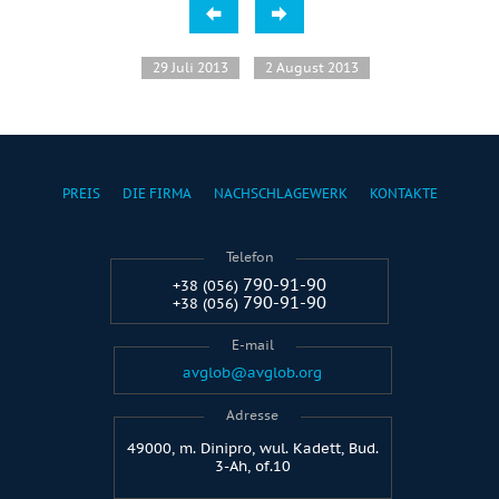
29 Juli 2013
2 August 2013
PREIS
DIE FIRMA
NACHSCHLAGEWERK
KONTAKTE
Telefon
790-91-90
+38 (056)
790-91-90
+38 (056)
E-mail
avglob@avglob.org
Adresse
49000, m. Dinipro, wul. Kadett, Bud.
3-Ah, of.10