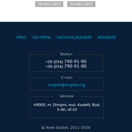
28 März 2013
30 März 2013
PREIS
DIE FIRMA
NACHSCHLAGEWERK
KONTAKTE
Telefon
790-91-90
+38 (056)
790-91-90
+38 (056)
E-mail
avglob@avglob.org
Adresse
49000, m. Dinipro, wul. Kadett, Bud.
3-Ah, of.10
© Avek Global. 2011-2026