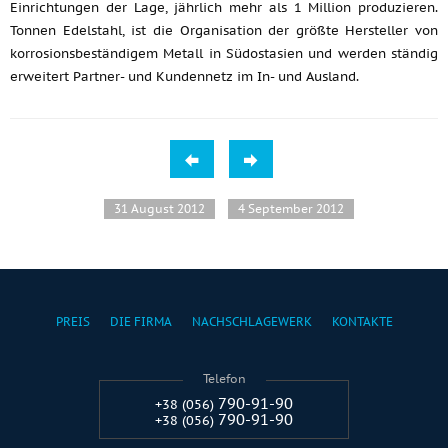
Einrichtungen der Lage, jährlich mehr als 1 Million produzieren.
Tonnen Edelstahl, ist die Organisation der größte Hersteller von
korrosionsbeständigem Metall in Südostasien und werden ständig
erweitert Partner- und Kundennetz im In- und Ausland.
31 August 2012
4 September 2012
PREIS
DIE FIRMA
NACHSCHLAGEWERK
KONTAKTE
Telefon
790-91-90
+38 (056)
790-91-90
+38 (056)