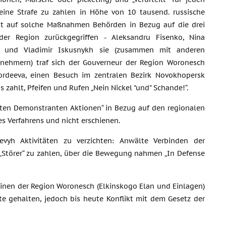
eine Strafe zu zahlen in Höhe von 10 tausend. russische
ist auf solche Maßnahmen Behörden in Bezug auf die drei
er Region zurückgegriffen - Aleksandru Fisenko, Nina
a und Vladimir Iskusnykh sie (zusammen mit anderen
ilnehmern) traf sich der Gouverneur der Region Woronesch
ordeeva, einen Besuch im zentralen Bezirk Novokhopersk
 zahlt, Pfeifen und Rufen „Nein Nickel "und" Schande!“.
ten Demonstranten Aktionen“ in Bezug auf den regionalen
s Verfahrens und nicht erschienen.
elevyh Aktivitäten zu verzichten: Anwälte Verbinden der
 „Störer“ zu zahlen, über die Bewegung nahmen „In Defense
minen der Region Woronesch (Elkinskogo Elan und Einlagen)
ste gehalten, jedoch bis heute Konflikt mit dem Gesetz der