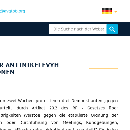
@avglob.org
ER ANTINIKELEVYH
ONEN
von zwei Wochen protestieren drei Demonstranten „gegen
rurteilt durch Artikel 20.2 des
RF
-
Gesetzes
über
drigkeiten (Verstoß gegen die etablierte Ordnung der
ion oder Durchführung von Meetings, Kundgebungen,
onen, Märsche oder picketing) und „verurteilt“ für jeden