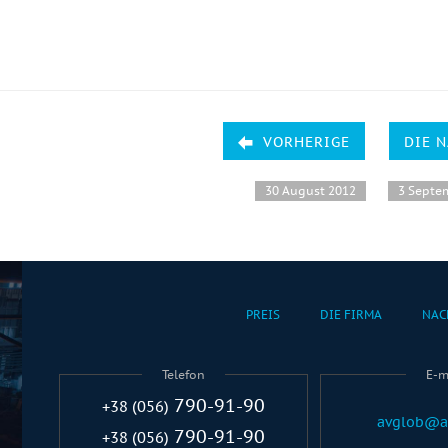
VORHERIGE
DIE 
30 August 2012
3 Septe
PREIS
DIE FIRMA
NAC
Telefon
E-m
790-91-90
+38 (056)
avglob@a
790-91-90
+38 (056)