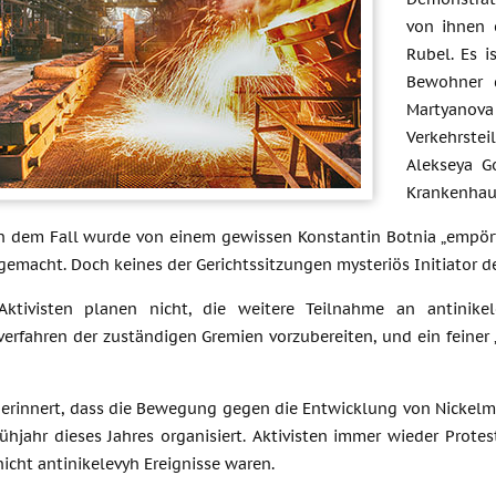
von ihnen 
Rubel. Es 
Bewohner d
Martyanov
Verkehrste
Alekseya G
Krankenhaus
in dem Fall wurde von einem gewissen Konstantin Botnia „empör
emacht. Doch keines der Gerichtssitzungen mysteriös Initiator de
“ Aktivisten planen nicht, die weitere Teilnahme an antinik
erfahren der zuständigen Gremien vorzubereiten, und ein feiner
n erinnert, dass die Bewegung gegen die Entwicklung von Nickel
ühjahr dieses Jahres organisiert. Aktivisten immer wieder Prote
icht antinikelevyh Ereignisse waren.