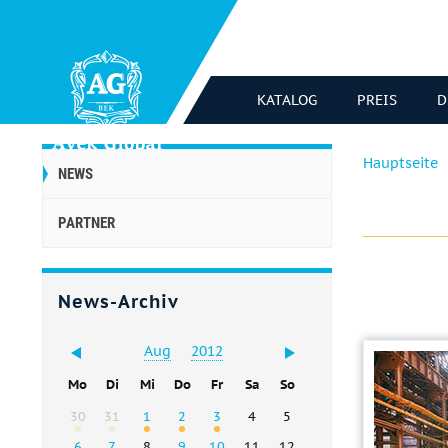
KATALOG
PREIS
D
Hauptseite
NEWS
PARTNER
News-Archiv
Aug
2012
Mo
Di
Mi
Do
Fr
Sa
So
30
31
1
2
3
4
5
6
7
8
9
10
11
12