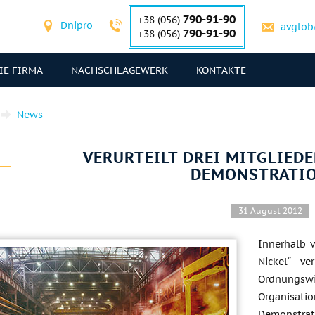
790-91-90
+38 (056)
Dnipro
avglob
790-91-90
+38 (056)
IE FIRMA
NACHSCHLAGEWERK
KONTAKTE
News
VERURTEILT DREI MITGLIED
DEMONSTRATI
31 August 2012
Innerhalb 
Nickel“ ve
Ordnungswi
Organisat
Demonstrati