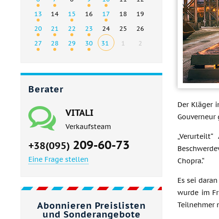
13
14
15
16
17
18
19
20
21
22
23
24
25
26
27
28
29
30
31
1
2
Berater
Der Kläger 
VITALI
Gouverneur g
Verkaufsteam
„Verurteilt
209-60-73
+38(095)
Beschwerdev
Eine Frage stellen
Chopra.“
Es sei dara
wurde im Fr
Abonnieren Preislisten
Teilnehmer n
und Sonderangebote