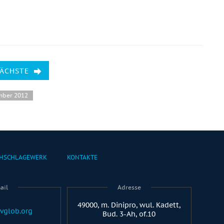
NÄCHSTE
mber 2012
HSCHLAGEWERK
KONTAKTE
ail
Adresse
49000, m. Dinipro, wul. Kadett,
vglob.org
Bud. 3-Ah, of.10