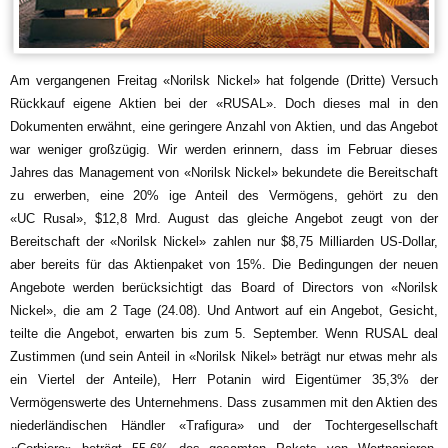
Am vergangenen Freitag «Norilsk Nickel» hat folgende (Dritte) Versuch
Rückkauf eigene Aktien bei der «RUSAL». Doch dieses mal in den
Dokumenten erwähnt, eine geringere Anzahl von Aktien, und das Angebot
war weniger großzügig. Wir werden erinnern, dass im Februar dieses
Jahres das Management von «Norilsk Nickel» bekundete die Bereitschaft
zu erwerben, eine 20% ige Anteil des Vermögens, gehört zu den
«UC Rusal», $12,8 Mrd. August das gleiche Angebot zeugt von der
Bereitschaft der «Norilsk Nickel» zahlen nur $8,75 Milliarden US-Dollar,
aber bereits für das Aktienpaket von 15%. Die Bedingungen der neuen
Angebote werden berücksichtigt das Board of Directors von «Norilsk
Nickel», die am 2 Tage (24.08). Und Antwort auf ein Angebot, Gesicht,
teilte die Angebot, erwarten bis zum 5. September. Wenn RUSAL deal
Zustimmen (und sein Anteil in «Norilsk Nikel» beträgt nur etwas mehr als
ein Viertel der Anteile), Herr Potanin wird Eigentümer 35,3% der
Vermögenswerte des Unternehmens. Dass zusammen mit den Aktien des
niederländischen Händler «Trafigura» und der Tochtergesellschaft