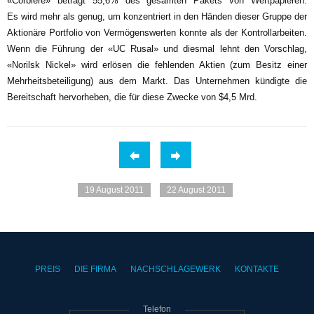
«Corbiere» beträgt 55,6% des gesamten Pakets von Wertpapieren.
Es wird mehr als genug, um konzentriert in den Händen dieser Gruppe der
Aktionäre Portfolio von Vermögenswerten konnte als der Kontrollarbeiten.
Wenn die Führung der «UC Rusal» und diesmal lehnt den Vorschlag,
«Norilsk Nickel» wird erlösen die fehlenden Aktien (zum Besitz einer
Mehrheitsbeteiligung) aus dem Markt. Das Unternehmen kündigte die
Bereitschaft hervorheben, die für diese Zwecke von $4,5 Mrd.
19 August 2011
22 August 2011
PREIS
DIE FIRMA
NACHSCHLAGEWERK
KONTAKTE
Telefon