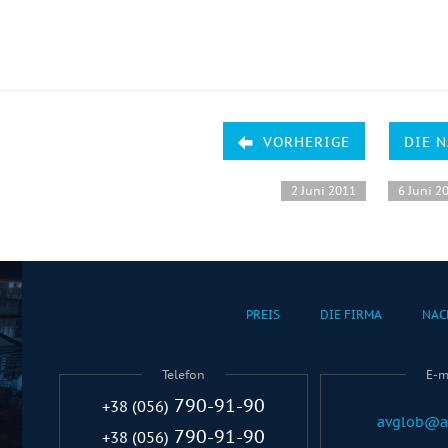
VORHERIGE
DIE 
2 Juni 2011
6 Juni 2
PREIS
DIE FIRMA
NAC
Telefon
E-m
790-91-90
+38 (056)
avglob@a
790-91-90
+38 (056)