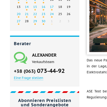
13
14
15
16
17
18
19
20
21
22
23
24
25
26
27
28
29
30
1
2
3
Berater
ALEXANDER
Das neue Pa
Verkaufsteam
in der Lage
073-44-92
+38 (063)
Elektrostah
Eine Frage stellen
ASE Test be
Regulierung
Abonnieren Preislisten
und Sonderangebote