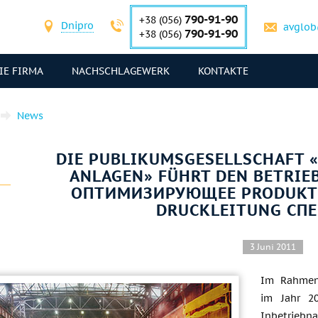
790-91-90
+38 (056)
Dnipro
avglob
790-91-90
+38 (056)
IE FIRMA
NACHSCHLAGEWERK
KONTAKTE
News
DIE PUBLIKUMSGESELLSCHAFT
ANLAGEN» FÜHRT DEN BETRIE
ОПТИМИЗИРУЮЩЕЕ PRODUKTI
DRUCKLEITUNG СП
3 Juni 2011
Im Rahmen 
im Jahr 2
Inbetriebn