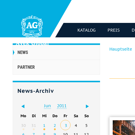
KATALOG
PREIS
D
Hauptseite
NEWS
PARTNER
News-Archiv
Jun
2011
Mo
Di
Mi
Do
Fr
Sa
So
30
31
1
2
3
4
5
6
7
8
9
10
11
12