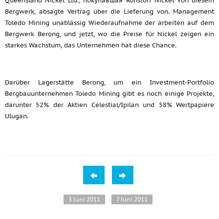
Queensland Nickel Ltd., покупавшая Rohstoff Nickel von diesem
Bergwerk, absagte Vertrag über die Lieferung von. Management
Toledo Mining unablässig Wiederaufnahme der arbeiten auf dem
Bergwerk Berong, und jetzt, wo die Preise für Nickel zeigen ein
starkes Wachstum, das Unternehmen hat diese Chance.
Darüber Lagerstätte Berong, um ein Investment-Portfolio
Bergbauunternehmen Toledo Mining gibt es noch einige Projekte,
darunter 52% der Aktien Celestial/Ipilan und 58% Wertpapiere
Ulugan.
3 Juni 2011
7 Juni 2011