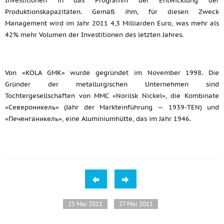
Investitionen in das Programm der Entwicklung der
Produktionskapazitäten. Gemäß ihm, für diesen Zweck
Management wird im Jahr 2011 4,3 Milliarden Euro, was mehr als
42% mehr Volumen der Investitionen des letzten Jahres.
Von «KOLA GMK» wurde gegründet im November 1998. Die
Gründer der metallurgischen Unternehmen sind
Tochtergesellschaften von MMC «Norilsk Nickel», die Kombinate
«Североникель» (Jahr der Markteinführung — 1939-TEN) und
«Печенганикель», eine Aluminiumhütte, das im Jahr 1946.
25 Mai 2011
27 Mai 2011