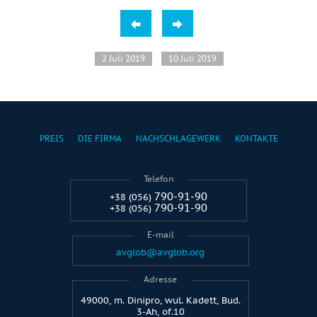
2 Juli 2019
10 Juli 2019
PREIS
DIE FIRMA
NACHSCHLAGEWERK
KONTAKTE
Telefon
790-91-90
+38 (056)
790-91-90
+38 (056)
E-mail
avglob@avglob.org
Adresse
49000, m. Dinipro, wul. Kadett, Bud.
3-Ah, of.10