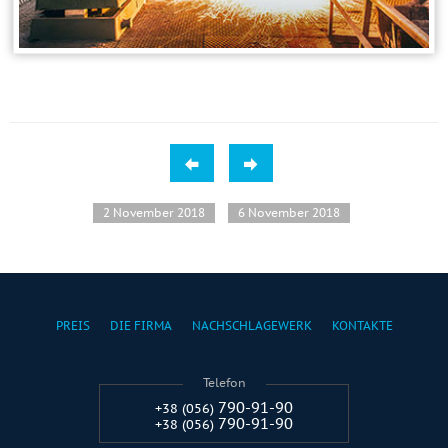
2 November 2018
6 November 2018
PREIS
DIE FIRMA
NACHSCHLAGEWERK
KONTAKTE
Telefon
790-91-90
+38 (056)
790-91-90
+38 (056)